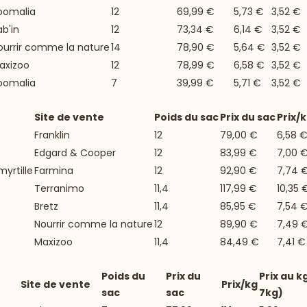
oomalia
12
69,99 €
5,73 €
3,52 €
ab'in
12
73,34 €
6,14 €
3,52 €
ourrir comme la nature
14
78,90 €
5,64 €
3,52 €
axizoo
12
78,99 €
6,58 €
3,52 €
oomalia
7
39,99 €
5,71 €
3,52 €
Site de vente
Poids du sac
Prix du sac
Prix/
Franklin
12
79,00 €
6,58 
Edgard & Cooper
12
83,99 €
7,00 
yrtille
Farmina
12
92,90 €
7,74 
Terranimo
11,4
117,99 €
10,35 
Bretz
11,4
85,95 €
7,54 
Nourrir comme la nature
12
89,90 €
7,49 
Maxizoo
11,4
84,49 €
7,41 €
Poids du
Prix du
Prix au k
Site de vente
Prix/kg
sac
sac
7kg)