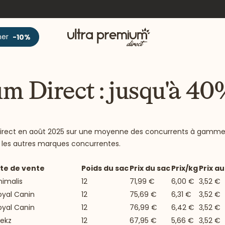
Accueil
ner
-10%
m Direct : jusqu'à 4
um Direct en août 2025 sur une moyenne des concurrents à gamme
 les autres marques concurrentes.
ite de vente
Poids du sac
Prix du sac
Prix/kg
Prix au
nimalis
12
71,99 €
6,00 €
3,52 €
oyal Canin
12
75,69 €
6,31 €
3,52 €
oyal Canin
12
76,99 €
6,42 €
3,52 €
rekz
12
67,95 €
5,66 €
3,52 €