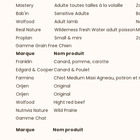
Mastery
Adulte toutes tailles à la volaille
Z
Bab'in
Sensitive Adulte
B
Wolfood
Adult lamb
N
Real Nature
Wilderness fresh Water adult poisson
M
Proplan
Small & mini
Z
Gamme Grain Free Chien
Marque
Nom produit
Franklin
Canard, pomme, carotte
Edgard & Cooper
Canard & Poulet
Farmina
Chiot Medium Maxi Agneau, potiron et m
Orijen
Original
Orijen
Original
Wolfood
Hight red beef
Nutrivia Nature
Wild Prairie
Gamme Chat
Marque
Nom produit