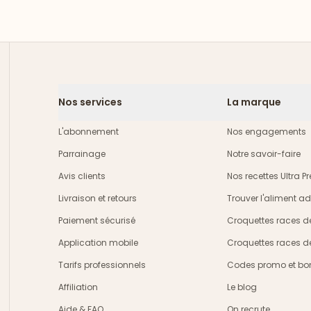
Nos services
La marque
L'abonnement
Nos engagements
Parrainage
Notre savoir-faire
Avis clients
Nos recettes Ultra 
Livraison et retours
Trouver l'aliment a
crire
Paiement sécurisé
Croquettes races d
Application mobile
Croquettes races d
Tarifs professionnels
Codes promo et bon
Affiliation
Le blog
Aide & FAQ
On recrute