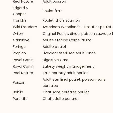
Real Nature
Adult poisson
Edgard &
Poulet frais
Cooper
Franklin
Poulet, thon, saumon
Wild Freedom
American Woodlands - Bœuf et poulet f
Orijen
Original Poulet, dinde, poisson sauvage f
Carnilove
Adulte stérilisé Carpe, truite
Feringa
Adulte poulet
Proplan
Liveclear Sterilised Adult Dinde
Royal Canin
Digestive Care
Royal Canin
Satiety weight management
Real Nature
True country adult poulet
Adult sterilised poulet, poisson, sans
Purizon
céréales
Bab'in
Chat sans céréales poulet
Pure Life
Chat adulte canard