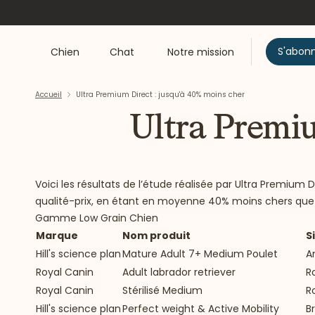
S'abon
Chien
Chat
Notre mission
Accueil
Ultra Premium Direct : jusqu'à 40% moins cher
Ultra Premiu
Voici les résultats de l’étude réalisée par Ultra Premi
qualité-prix, en étant en moyenne 40% moins chers que
Gamme Low Grain Chien
Marque
Nom produit
S
Hill's science plan
Mature Adult 7+ Medium Poulet
A
Royal Canin
Adult labrador retriever
R
Royal Canin
Stérilisé Medium
R
Hill's science plan
Perfect weight & Active Mobility
B