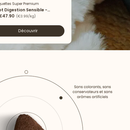
uettes Super Premium
Nouveau
ot Digestion Sensible -
eau & riz
€47.90
(€3.99/kg)
Découvrir