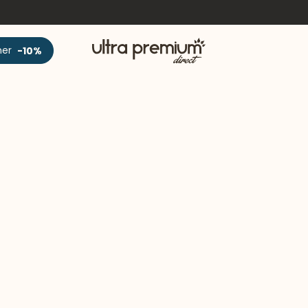
Accueil
ner
-10%