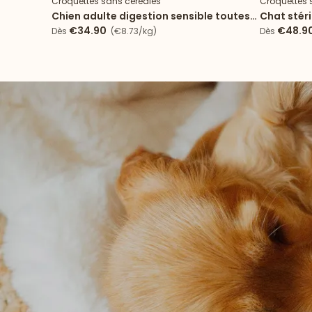
Croquettes sans céréales
Croquettes 
Chien adulte digestion sensible toutes
Chat stér
tailles
€34.90
€48.9
Dès
(€8.73/kg)
Dès