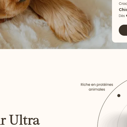
Croq
Chi
Agn
Dès
r Ultra