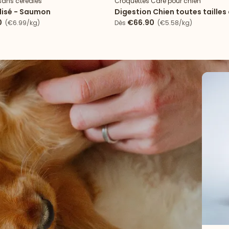
sans céréales
Croquettes Care pour chien
ilisé - Saumon
Digestion Chien toutes tailles
0
€66.90
(€6.99/kg)
Dès
(€5.58/kg)