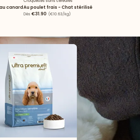
Croquettes sans céréales
Croqu
 au canard
Au poulet frais - Chat stérilisé
Peau
sau
€31.90
€
Dès
(€10.63/kg)
Dès