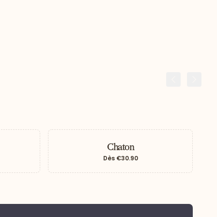
Précédent
Suiva
Chaton
Dès
€30.90