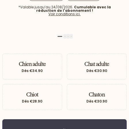
*Valable jusqu’au 24/08/2026.
Cumulable avec la
réduction de l'abonnement !
Voir conditions ici.
1
2
3
4
Chien adulte
Chat adulte
Dès
€34.90
Dès
€30.90
 vers le bas
Chiot
Chaton
Dès
€28.90
Dès
€30.90