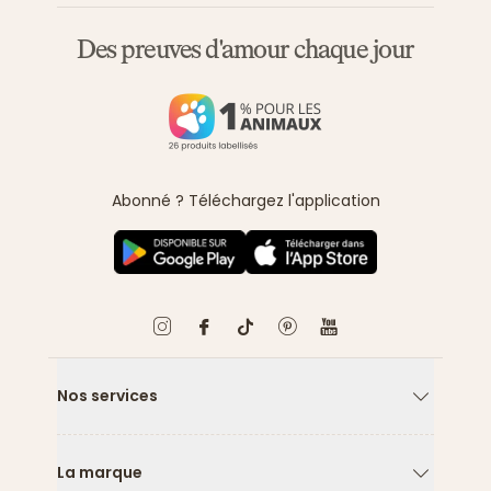
Des preuves d'amour chaque jour
Abonné ? Téléchargez l'application
Nos services
Flèche ver
La marque