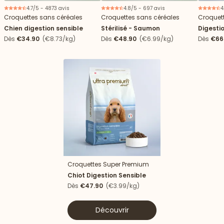
4.7/5 - 4873 avis
4.8/5 - 697 avis
4
Croquettes sans céréales
Croquettes sans céréales
Croquet
Chien digestion sensible
Stérilisé - Saumon
Digestio
Dès
€34.90
(€8.73/kg)
Dès
€48.90
(€6.99/kg)
Dès
€66
Croquettes Super Premium
Nouveau
Chiot Digestion Sensible
Dès
€47.90
(€3.99/kg)
Découvrir