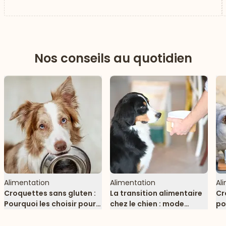
Nos conseils au quotidien
Alimentation
Alimentation
Al
Croquettes sans gluten :
La transition alimentaire
Cr
Pourquoi les choisir pour
chez le chien : mode
po
votre chien ?
d’emploi
po