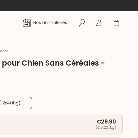
Rechercher
Se connecter
Panier
Nos animaleries
rance
e pour Chien Sans Céréales -
(12x400g)
€29.90
(€6.23/kg)