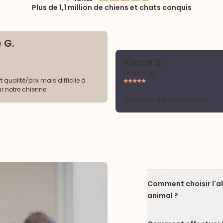
Plus de 1,1 million de chiens et chats conquis
 G.
Pierre S.
1 month ago
 qualité/prix mais difficile à
ur notre chienne
Conforme à la commande
Comment choisir l'a
animal ?