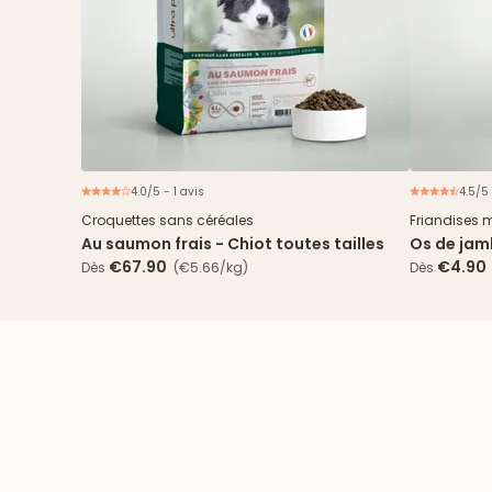
4.0/5 - 1 avis
4.5/5
Nouveau
Croquettes sans céréales
Friandises 
Au saumon frais - Chiot toutes tailles
Os de ja
€67.90
€4.90
Dès
(€5.66/kg)
Dès