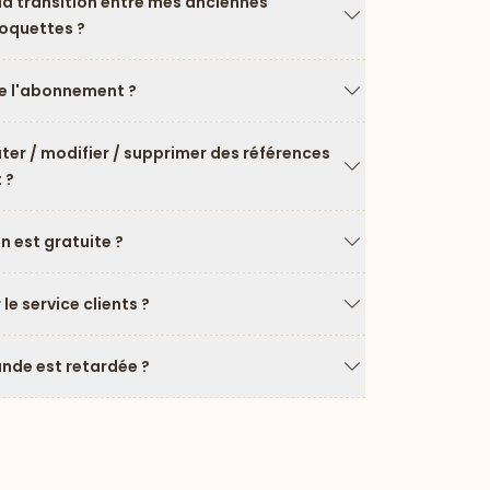
a transition entre mes anciennes
roquettes ?
Flèche vers le ba
 l'abonnement ?
Flèche vers le ba
uter / modifier / supprimer des références
 ?
Flèche vers le ba
on est gratuite ?
Flèche vers le ba
e service clients ?
Flèche vers le ba
de est retardée ?
Flèche vers le ba