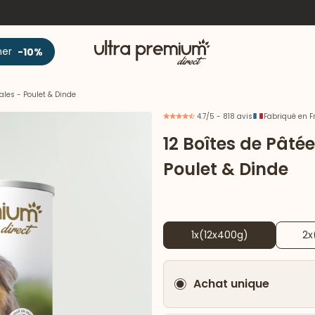
Accueil
ner
-10%
ales - Poulet & Dinde
4.7/5 - 818 avis
Fabriqué en F
12 Boîtes de Pâté
Poulet & Dinde
1x(12x400g)
2x
Achat unique