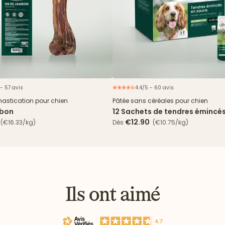
 - 57 avis
4.4/5 - 60 avis
N
mastication pour chien
Pâtée sans céréales pour chien
mbon
12 Sachets de tendres émincé
& haricots verts
€12.90
(€16.33/kg)
Dès
(€10.75/kg)
Ils ont aimé