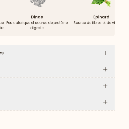
Dinde
Epinard
bue
Peu calorique et source de protéine
Source de fibres et de vitamine
ire
digeste
es
Plus
Plus
Plus
Plus