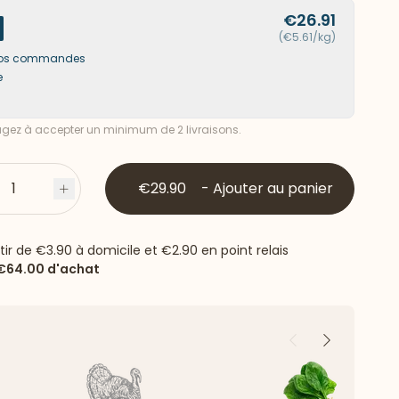
€26.91
(€5.61/kg)
s vos commandes
e
ez à accepter un minimum de 2 livraisons.
1
€29.90
-
Ajouter au panier
s
Plus
rtir de
€3.90
à domicile et
€2.90
en point relais
€64.00
d'achat
Précédent
Suivant