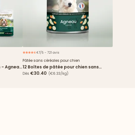
4.7/5 - 721 avis
ouveau
Pâtée sans céréales pour chien
s - Agneau
12 Boîtes de pâtée pour chien sans
céréales - Agneau
€30.40
Dès
(€6.33/kg)