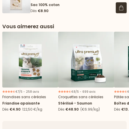
Sac 100% coton
Voir 
Dès
€8.90
Vous aimerez aussi
4.7/5 - 258 avis
4.8/5 - 699 avis
4
Friandises sans céréales
Croquettes sans céréales
Pâtée sa
Friandise apaisante
Stérilisé - Saumon
Boîtes 
stérilisé
Dès
€4.90
122,50 €/kg
Dès
€48.90
(€6.99/kg)
Dès
€13