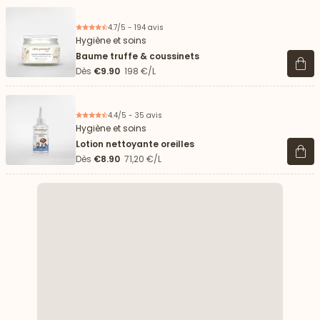
4.7/5 - 194 avis
Hygiène et soins
Baume truffe & coussinets
Voir 
Dès
€9.90
198 €/L
4.4/5 - 35 avis
Hygiène et soins
Lotion nettoyante oreilles
Voir 
Dès
€8.90
71,20 €/L
 vers le bas