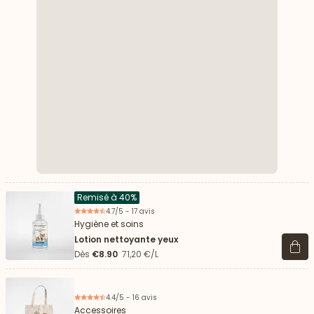
Remisé à 40%
4.7/5 - 17 avis
Hygiène et soins
Lotion nettoyante yeux
Voir 
Dès
€8.90
71,20 €/L
4.4/5 - 16 avis
Accessoires