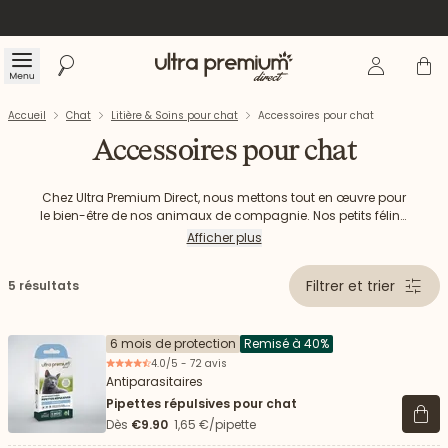
Se connecte
Panier
Menu
Rechercher
Accueil
Accueil
Chat
Litière & Soins pour chat
Accessoires pour chat
Accessoires pour chat
Chez Ultra Premium Direct, nous mettons tout en œuvre pour
le bien-être de nos animaux de compagnie. Nos petits félins
méritent le meilleur au quotidien. En plus du choix de leur
Afficher plus
alimentation ou de leur maison de litière, il est recommandé
de leur proposer des produits d’hygiène pour chat et des
Filtrer et trier
5 résultats
accessoires pour chat (cage de transport, gamelle, jouets,
griffoir, etc.) adaptés à leurs besoins pour prendre soin d’eux
jour après jour.
6 mois de protection
Remisé à 40%
4.0/5 - 72 avis
Antiparasitaires
Pipettes répulsives pour chat
Voir 
Dès
€9.90
1,65 €/pipette