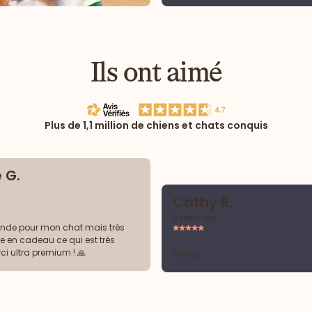
Ils ont aimé
Plus de 1,1 million de chiens et chats conquis
 G.
Cathy R.
2 years ago
nde pour mon chat mais très
a Merci ultra premium ! 🙏
Parfait