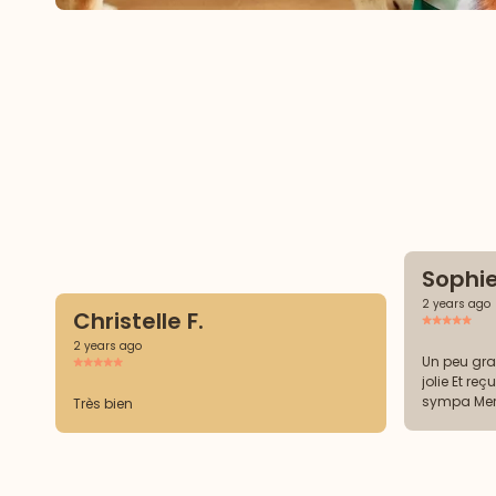
Sophie
2 years ago
Christelle F.
2 years ago
Un peu gra
jolie Et reçue en cadeau ce qui est très
symp
Très bien