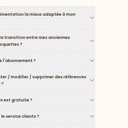
limentation la mieux adaptée à mon
Flèche vers le ba
a transition entre mes anciennes
roquettes ?
Flèche vers le ba
 l'abonnement ?
Flèche vers le ba
uter / modifier / supprimer des références
 ?
Flèche vers le ba
on est gratuite ?
Flèche vers le ba
e service clients ?
Flèche vers le ba