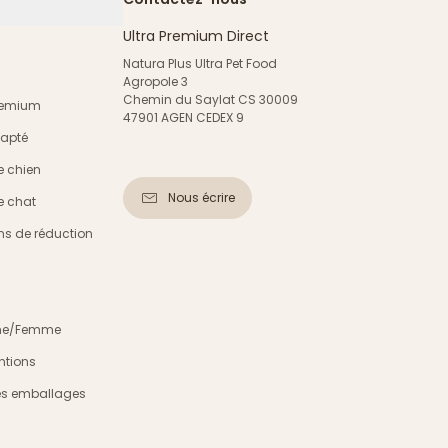
Ultra Premium Direct
Natura Plus Ultra Pet Food
Agropole 3
Chemin du Saylat CS 30009
Premium
47901 AGEN CEDEX 9
dapté
e chien
Nous écrire
e chat
s de réduction
mme/Femme
ntions
es emballages