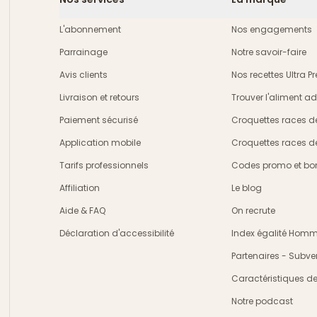
L'abonnement
Nos engagements
Parrainage
Notre savoir-faire
Avis clients
Nos recettes Ultra 
Livraison et retours
Trouver l'aliment a
crire
Paiement sécurisé
Croquettes races d
Application mobile
Croquettes races d
Tarifs professionnels
Codes promo et bon
Affiliation
Le blog
Aide & FAQ
On recrute
Déclaration d'accessibilité
Index égalité Ho
Partenaires - Subve
Caractéristiques d
Notre podcast