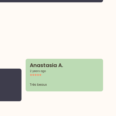
Anastasia A.
2 years ago
F
2 y
Très beaux
Jo