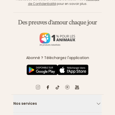
de Confidentialité
pour en savoir plus.
Des preuves d'amour chaque jour
Abonné ? Téléchargez l'application
Nos services
Flèche ver