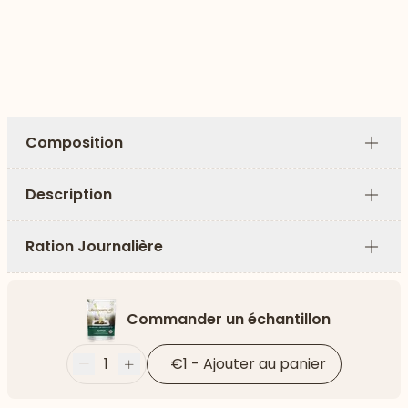
Composition
Plus
Description
Plus
Ration Journalière
Plus
Commander un échantillon
1
€1
-
Ajouter au panier
Moins
Plus