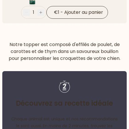
1
€1
-
Ajouter au panier
Moins
Plus
Notre topper est composé d'effilés de poulet, de
carottes et de thym dans un savoureux bouillon
pour personnaliser les croquettes de votre chien.
Découvrez sa recette idéale
Chaque animal est unique et nos recommandations
le sont aussi. En moins de 2 minutes, trouvez les