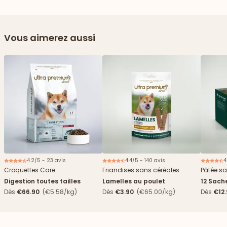
Vous aimerez aussi
4.2/5 - 23 avis
4.4/5 - 140 avis
4
Nouveau
Croquettes Care
Friandises sans céréales
Pâtée sa
Digestion toutes tailles
Lamelles au poulet
12 Sach
haricots
Dès
€66.90
(€5.58/kg)
Dès
€3.90
(€65.00/kg)
Dès
€12