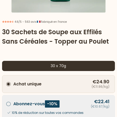
4.6/5 - 563 avis
Fabriqué en France
30 Sachets de Soupe aux Effilés
Sans Céréales - Topper au Poulet
30 x 70g
€24.90
Achat unique
 vers le bas
(€11.86/kg)
€22.41
Abonnez-vous
-10%
(€10.67/kg)
10% de réduction sur toutes vos commandes