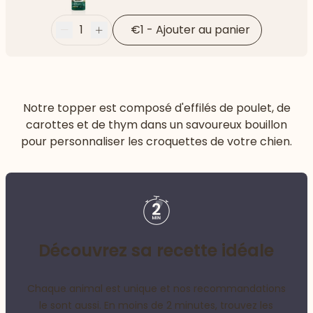
1
€1
-
Ajouter au panier
Moins
Plus
Notre topper est composé d'effilés de poulet, de
carottes et de thym dans un savoureux bouillon
pour personnaliser les croquettes de votre chien.
Découvrez sa recette idéale
Chaque animal est unique et nos recommandations
le sont aussi. En moins de 2 minutes, trouvez les