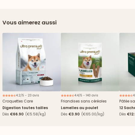
Vous aimerez aussi
4.2/5 - 23 avis
4.4/5 - 140 avis
4
Nouveau
Croquettes Care
Friandises sans céréales
Pâtée sa
Digestion toutes tailles
Lamelles au poulet
12 Sach
haricots
Dès
€66.90
(€5.58/kg)
Dès
€3.90
(€65.00/kg)
Dès
€12