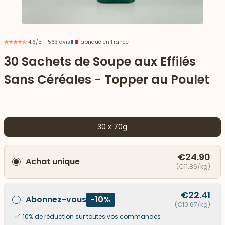
4.6/5 - 563 avis
Fabriqué en France
30 Sachets de Soupe aux Effilés
Sans Céréales - Topper au Poulet
30 x 70g
€24.90
Achat unique
 vers le bas
(€11.86/kg)
€22.41
Abonnez-vous
-10%
(€10.67/kg)
10% de réduction sur toutes vos commandes