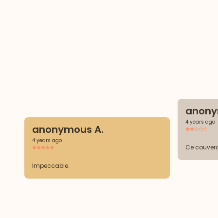
anony
4 years ago
anonymous A.
4 years ago
Ce couverc
Impeccable.