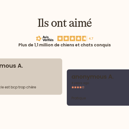
Ils ont aimé
Plus de 1,1 million de chiens et chats conquis
mous A.
anonymous A.
4 years ago
le est bcp trop chère
Pratique