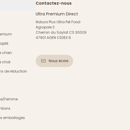
Contactez-nous
Ultra Premium Direct
Natura Plus Ultra Pet Food
Agropole 3
Chemin du Saylat CS 30009
Premium
47901 AGEN CEDEX 9
dapté
e chien
Nous écrire
e chat
s de réduction
mme/Femme
ntions
es emballages