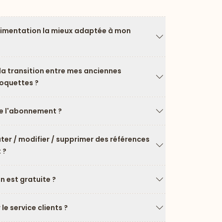
limentation la mieux adaptée à mon
Flèche vers le ba
a transition entre mes anciennes
roquettes ?
Flèche vers le ba
 l'abonnement ?
Flèche vers le ba
uter / modifier / supprimer des références
 ?
Flèche vers le ba
on est gratuite ?
Flèche vers le ba
e service clients ?
Flèche vers le ba