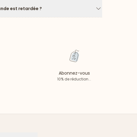
de est retardée ?
Flèche vers le ba
Abonnez-vous
10% de réduction...