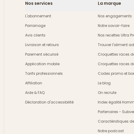
Nos services
La marque
L'abonnement
Nos engagements
Parrainage
Notre savoir-faire
Avis clients
Nos recettes Ultra 
Livraison et retours
Trouver l'aliment a
crire
Paiement sécurisé
Croquettes races d
Application mobile
Croquettes races d
Tarifs professionnels
Codes promo et bon
Affiliation
Le blog
Aide & FAQ
On recrute
Déclaration d'accessibilité
Index égalité Ho
Partenaires - Subve
Caractéristiques d
Notre podcast