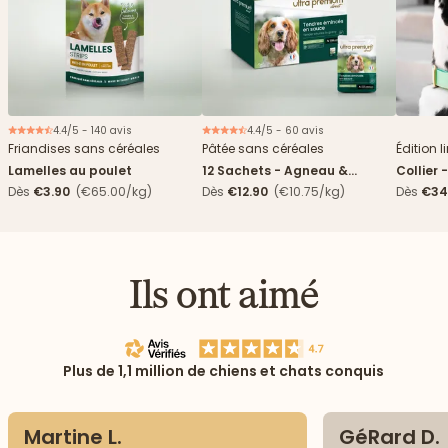
4.4/5 - 140 avis
4.4/5 - 60 avis
Nouveau
Friandises sans céréales
Pâtée sans céréales
Édition l
Lamelles au poulet
12 Sachets - Agneau &
Collier 
haricots verts
Dès
€3.90
(€65.00/kg)
Dès
€12.90
(€10.75/kg)
Dès
€34
Ils ont aimé
Plus de 1,1 million de chiens et chats conquis
Martine L.
GéRard D.