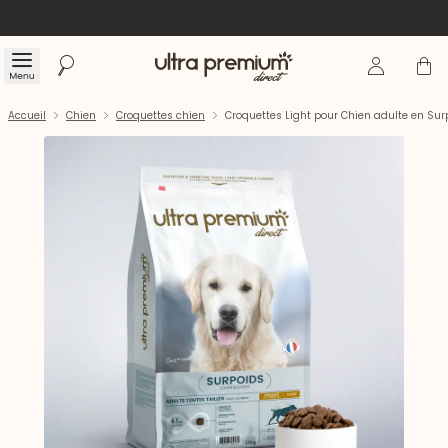
Se connecte
Panier
Menu
Rechercher
Accueil
Accueil
Chien
Croquettes chien
Croquettes Light pour Chien adulte en Surp