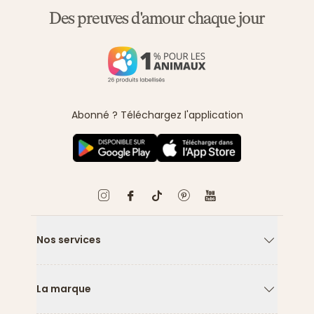
Des preuves d'amour chaque jour
Abonné ? Téléchargez l'application
Nos services
Flèche ver
La marque
Flèche ver