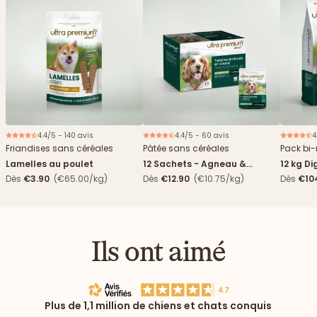
4.4/5 - 140 avis
4.4/5 - 60 avis
4
Nouveau
Friandises sans céréales
Pâtée sans céréales
Pack bi-
Lamelles au poulet
12 Sachets - Agneau &
12 kg Di
haricots verts
boîtes
Dès
€3.90
(€65.00/kg)
Dès
€12.90
(€10.75/kg)
Dès
€10
4,84€/k
Ils ont aimé
Plus de 1,1 million de chiens et chats conquis