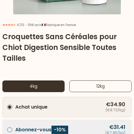
4.7/5 - 1198 avis
Fabriqué en France
Croquettes Sans Céréales pour
Chiot Digestion Sensible Toutes
Tailles
4kg
12kg
 vers le bas
€34.90
Achat unique
(€8.73/kg)
€31.41
Abonnez-vous
-10%
(€7.85/kg)