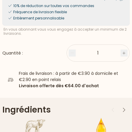
10% de réduction sur toutes vos commandes
Fréquence de livraison flexible
Entièrement personnalisable
En vous abonnant vous vous engagez à accepter un minimum de 2
livraisons.
1
Quantité :
Moins
Plu
Frais de livraison : à partir de
€3.90
à domicile et
€2.90
en point relais
Livraison offerte dès
€64.00
d'achat
Ingrédients
Précédent
Suiv