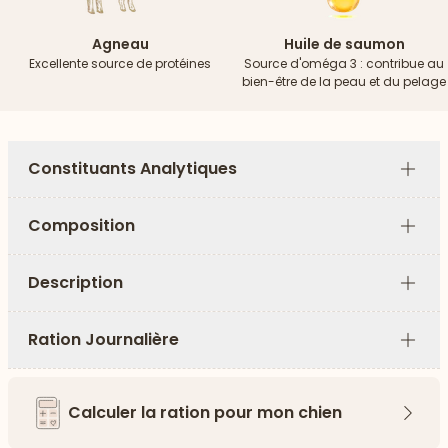
Agneau
Huile de saumon
Excellente source de protéines
Source d'oméga 3 : contribue au
bien-être de la peau et du pelage
Constituants Analytiques
Plus
Composition
Plus
Description
Plus
Ration Journalière
Plus
Calculer la ration pour mon chien
Flèch