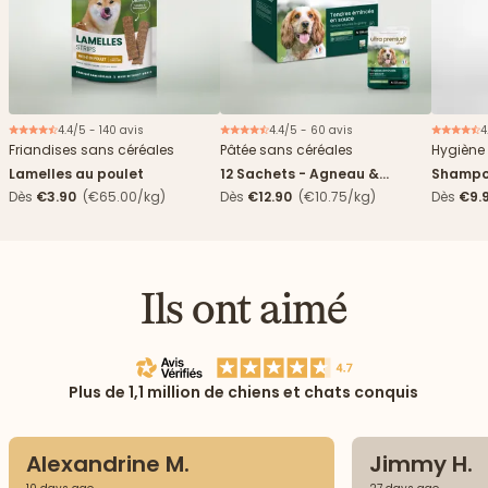
4.4/5 - 140 avis
4.4/5 - 60 avis
4
Nouveau
Friandises sans céréales
Pâtée sans céréales
Hygiène 
Lamelles au poulet
12 Sachets - Agneau &
Shampo
haricots verts
Dès
€3.90
(€65.00/kg)
Dès
€12.90
(€10.75/kg)
Dès
€9.
Ils ont aimé
Plus de 1,1 million de chiens et chats conquis
Alexandrine M.
Jimmy H.