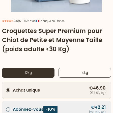
4.6/5 - 1772 avis
Fabriqué en France
Croquettes Super Premium pour
Chiot de Petite et Moyenne Taille
(poids adulte <30 Kg)
12kg
4kg
 vers le bas
€46.90
Achat unique
(€3.91/kg)
€42.21
Abonnez-vous
-10%
(€3.52/kg)