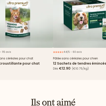
- 115 avis
4.4/5 - 60 avis
N
sans céréales pour chat
Pâtée sans céréales pour chien
croustillante pour chat
12 Sachets de tendres émincé
& haricots verts
€12.90
Dès
(€10.75/kg)
Ils ont aimé