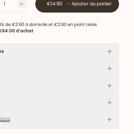
1
€14.90
-
Ajouter au panier
s
Plus
rtir de
€3.90
à domicile et
€2.90
en point relais
€64.00
d'achat
es
Plus
Plus
Plus
Plus
Plus