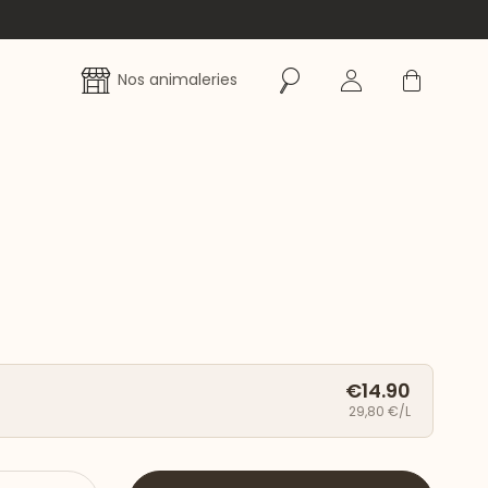
Rechercher
Se connecter
Panier
Nos animaleries
€14.90
29,80 €/L