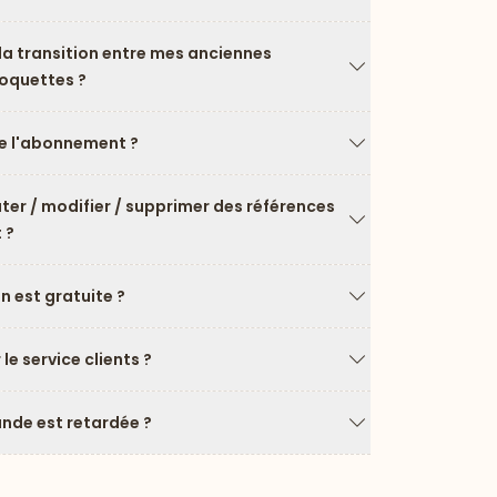
Flèche vers le ba
a transition entre mes anciennes
roquettes ?
Flèche vers le ba
 l'abonnement ?
Flèche vers le ba
uter / modifier / supprimer des références
 ?
Flèche vers le ba
on est gratuite ?
Flèche vers le ba
e service clients ?
Flèche vers le ba
de est retardée ?
Flèche vers le ba