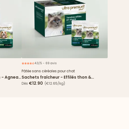
4.3/5 - 69 avis
ouveau
Nouveau
Pâtée sans céréales pour chat
s - Agneau
Sachets fraîcheur - Effilés thon &
cabillaud en sauce
€12.90
Dès
(€12.65/kg)