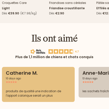
Croquettes Care
Friandises sans céréales
Pâtée sa
Light
Friandise croustillante
Effilés 
Dès
€39.90
(€7.98/kg)
Dès
€2.90
Dès
€12
Ils ont aimé
Plus de 1,1 million de chiens et chats conquis
Catherine M.
Anne-Mari
10 days ago
13 days ago
produits de qualité une indication de
les sachets fraîch
l'apport calorique serait un plus