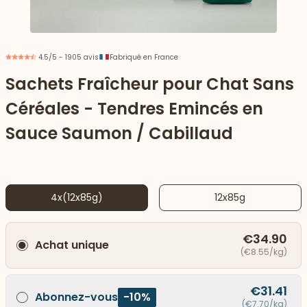
4.5/5 - 1905 avis
Fabriqué en France
Sachets Fraîcheur pour Chat Sans
Céréales - Tendres Emincés en
Sauce Saumon / Cabillaud
4x(12x85g)
12x85g
 vers le bas
€34.90
Achat unique
(€8.55/kg)
€31.41
Abonnez-vous
-10%
(€7.70/kg)