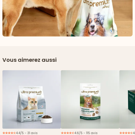
Vous aimerez aussi
4.4/5 - 31 avis
4.6/5 - 115 avis
4
Nouveau