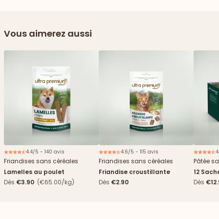
Vous aimerez aussi
4.4/5 - 140 avis
4.6/5 - 115 avis
4
Friandises sans céréales
Friandises sans céréales
Pâtée sa
Lamelles au poulet
Friandise croustillante
12 Sach
haricots
Dès
€3.90
(€65.00/kg)
Dès
€2.90
Dès
€12