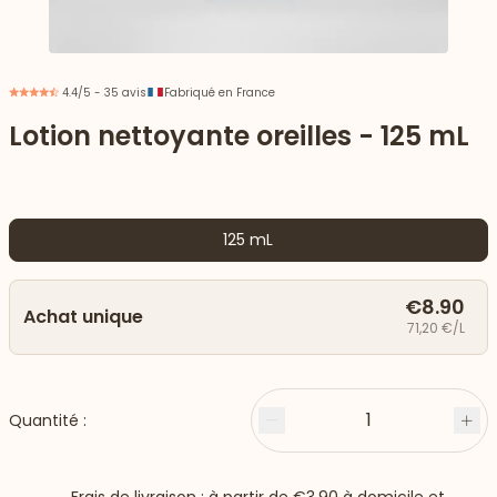
4.4/5 - 35 avis
Fabriqué en France
Lotion nettoyante oreilles - 125 mL
125 mL
€8.90
Achat unique
71,20 €/L
 vers le bas
1
Quantité :
Moins
Plu