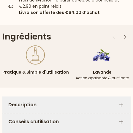
Frais de livraison : à partir de
€3.90
à domicile et
€2.90
en point relais
Livraison offerte dès
€64.00
d'achat
Ingrédients
Précédent
Suiv
Pratique & Simple d'utilisation
Lavande
Action apaisante & purifiante
Description
Plus
Conseils d'utilisation
Plus