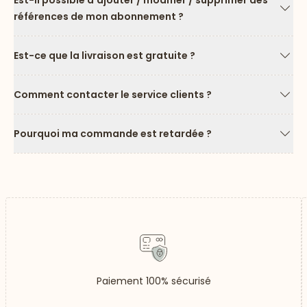
Est-il possible d'ajouter / modifier / supprimer des
références de mon abonnement ?
Flèc
Est-ce que la livraison est gratuite ?
Flèc
Comment contacter le service clients ?
Flèc
Pourquoi ma commande est retardée ?
Flèc
Paiement 100% sécurisé