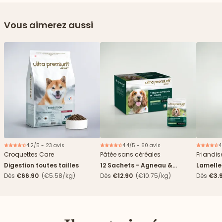
Vous aimerez aussi
4.2/5 - 23 avis
4.4/5 - 60 avis
4
Nouveau
Nouveau
Croquettes Care
Pâtée sans céréales
Friandis
Digestion toutes tailles
12 Sachets - Agneau &
Lamelle
haricots verts
Dès
€66.90
(€5.58/kg)
Dès
€12.90
(€10.75/kg)
Dès
€3.