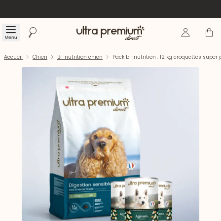
Se connecte
Panier
Menu
Rechercher
Accueil
Accueil
Chien
Bi-nutrition chien
Pack bi-nutrition : 12 kg croquettes supe