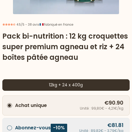
4.5/5 - 38 avis
Fabriqué en France
Pack bi-nutrition : 12 kg croquettes
super premium agneau et riz + 24
boîtes pâtée agneau
12kg + 24 x 400g
 vers le bas
€90.90
Achat unique
Unité : 99,80€ - 4,21€/kg
€81.81
Abonnez-vous
-10%
Unité : 89,82€ - 3,79€/kg