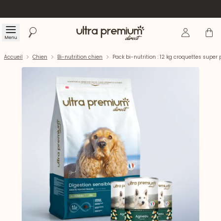
Se connecte
Panier
Menu
Rechercher
Accueil
Accueil
Chien
Bi-nutrition chien
Pack bi-nutrition : 12 kg croquettes supe