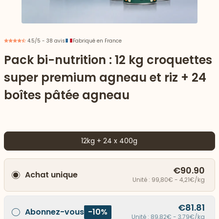
4.5/5 - 38 avis
Fabriqué en France
Pack bi-nutrition : 12 kg croquettes
super premium agneau et riz + 24
boîtes pâtée agneau
12kg + 24 x 400g
 vers le bas
€90.90
Achat unique
Unité : 99,80€ - 4,21€/kg
€81.81
Abonnez-vous
-10%
Unité : 89,82€ - 3,79€/kg