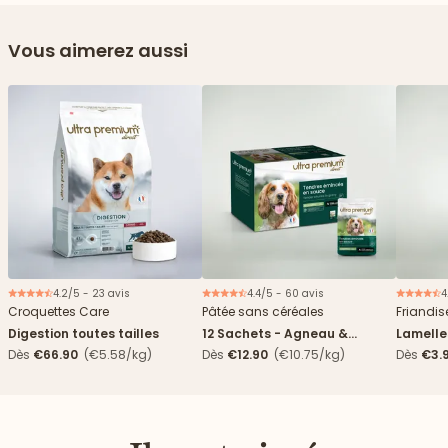
Vous aimerez aussi
4.2/5 - 23 avis
4.4/5 - 60 avis
4
Nouveau
Nouveau
Croquettes Care
Pâtée sans céréales
Friandis
Digestion toutes tailles
12 Sachets - Agneau &
Lamelle
haricots verts
Dès
€66.90
(€5.58/kg)
Dès
€12.90
(€10.75/kg)
Dès
€3.