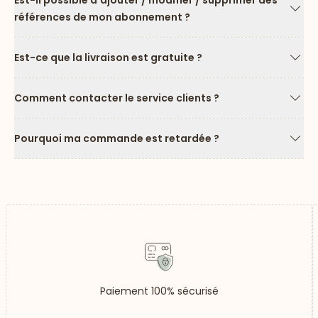
Est-il possible d'ajouter / modifier / supprimer des
références de mon abonnement ?
Flèc
Est-ce que la livraison est gratuite ?
Flèc
Comment contacter le service clients ?
Flèc
Pourquoi ma commande est retardée ?
Flèc
Paiement 100% sécurisé