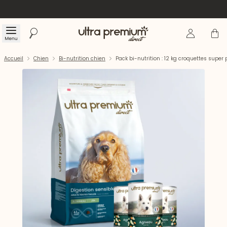
Se connecte
Panier
Menu
Rechercher
Accueil
Accueil
Chien
Bi-nutrition chien
Pack bi-nutrition : 12 kg croquettes supe