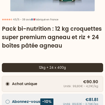
4.5/5 - 38 avis
Fabriqué en France
Pack bi-nutrition : 12 kg croquettes
super premium agneau et riz + 24
boîtes pâtée agneau
12kg + 24 x 400g
 vers le bas
€90.90
Achat unique
Unité : 99,80€ - 4,21€/kg
€81.81
Abonnez-vous
-10%
Unité : 89,82€ - 3,79€/kg