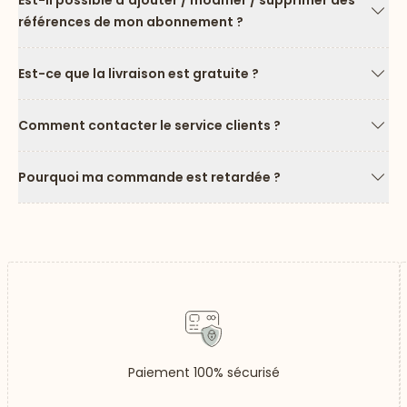
Est-il possible d'ajouter / modifier / supprimer des
références de mon abonnement ?
Flèc
Est-ce que la livraison est gratuite ?
Flèc
Comment contacter le service clients ?
Flèc
Pourquoi ma commande est retardée ?
Flèc
Paiement 100% sécurisé