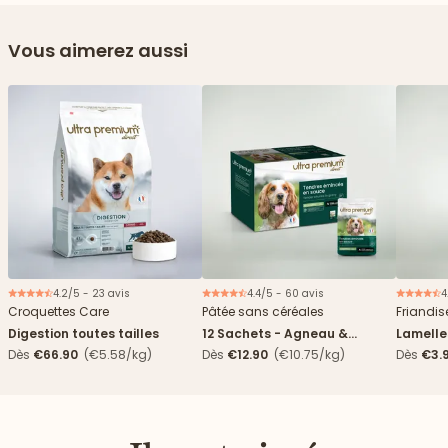
Vous aimerez aussi
4.2/5 - 23 avis
4.4/5 - 60 avis
4
Nouveau
Nouveau
Croquettes Care
Pâtée sans céréales
Friandis
Digestion toutes tailles
12 Sachets - Agneau &
Lamelle
haricots verts
Dès
€66.90
(€5.58/kg)
Dès
€12.90
(€10.75/kg)
Dès
€3.