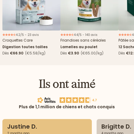
4.2/5 - 23 avis
4.4/5 - 140 avis
4
Nouveau
Croquettes Care
Friandises sans céréales
Pâtée sa
Digestion toutes tailles
Lamelles au poulet
12 Sach
haricots
Dès
€66.90
(€5.58/kg)
Dès
€3.90
(€65.00/kg)
Dès
€12
Ils ont aimé
Plus de 1,1 million de chiens et chats conquis
Justine D.
Brigitte D.
2 months ago
4 months ago