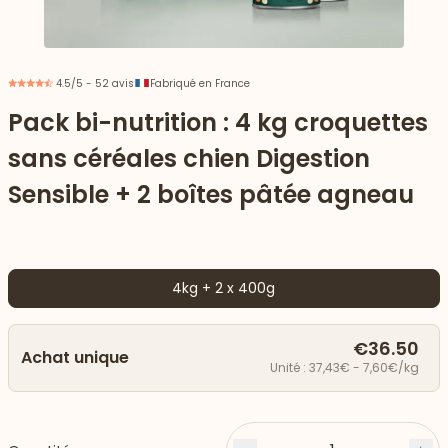
4.5/5 - 52 avis
Fabriqué en France
Pack bi-nutrition : 4 kg croquettes
sans céréales chien Digestion
Sensible + 2 boîtes pâtée agneau
4kg + 2 x 400g
 vers le bas
€36.50
Achat unique
Unité : 37,43€ - 7,60€/kg