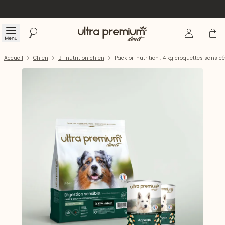
Se connecte
Panier
Menu
Rechercher
Accueil
Accueil
Chien
Bi-nutrition chien
Pack bi-nutrition : 4 kg croquettes sans 