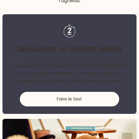
l’agneau.
Découvrez sa recette idéale
Chaque animal est unique et nos recommandations
le sont aussi. En moins de 2 minutes, trouvez les
croquettes parfaitement adaptées à ses besoins.
Faire le test