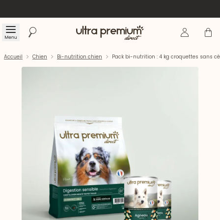
Se connecte
Panier
Menu
Rechercher
Accueil
Accueil
Chien
Bi-nutrition chien
Pack bi-nutrition : 4 kg croquettes sans 