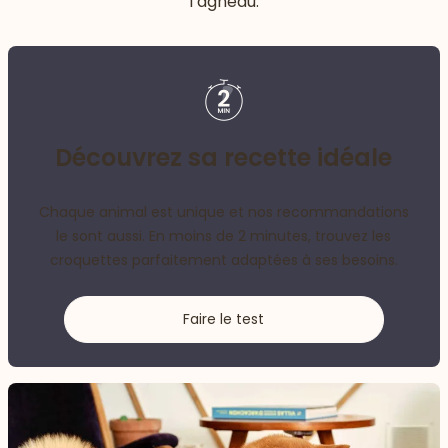
l’agneau.
Découvrez sa recette idéale
Chaque animal est unique et nos recommandations
le sont aussi. En moins de 2 minutes, trouvez les
croquettes parfaitement adaptées à ses besoins.
Faire le test