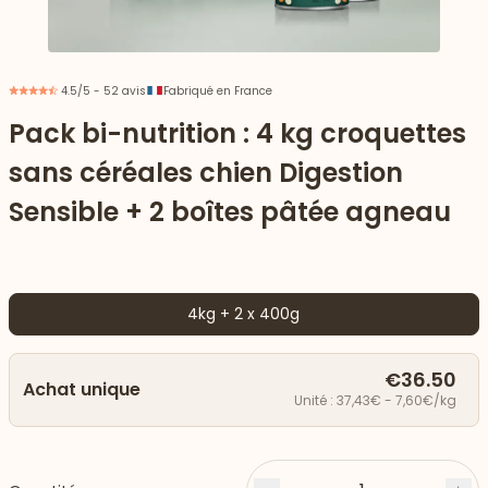
4.5/5 - 52 avis
Fabriqué en France
Pack bi-nutrition : 4 kg croquettes
sans céréales chien Digestion
Sensible + 2 boîtes pâtée agneau
4kg + 2 x 400g
 vers le bas
€36.50
Achat unique
Unité : 37,43€ - 7,60€/kg