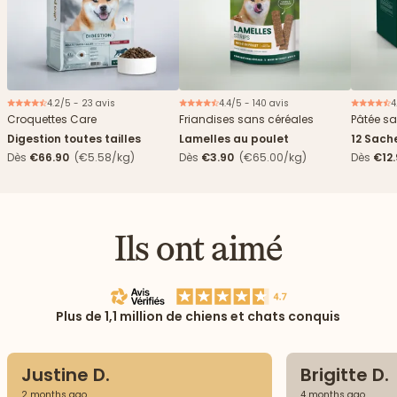
4.2/5 - 23 avis
4.4/5 - 140 avis
4
Nouveau
Croquettes Care
Friandises sans céréales
Pâtée sa
Digestion toutes tailles
Lamelles au poulet
12 Sach
haricots
Dès
€66.90
(€5.58/kg)
Dès
€3.90
(€65.00/kg)
Dès
€12
Ils ont aimé
Plus de 1,1 million de chiens et chats conquis
Justine D.
Brigitte D.
2 months ago
4 months ago