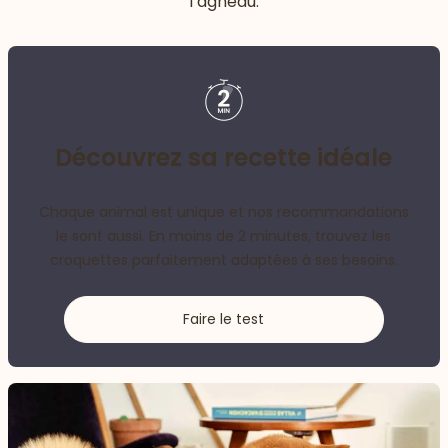
l’agneau.
Découvrez sa recette idéale
Chaque animal est unique et nos recommandations
le sont aussi. En moins de 2 minutes, trouvez les
croquettes parfaitement adaptées à ses besoins.
Faire le test