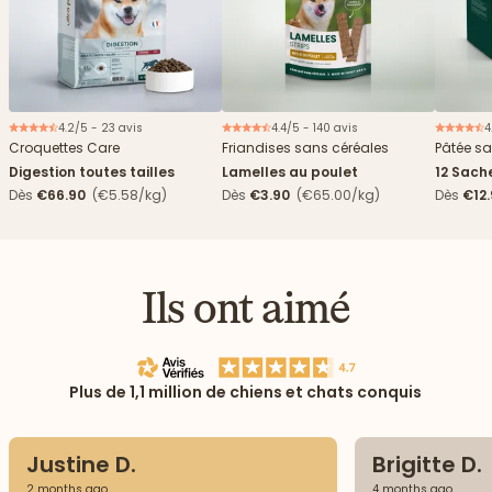
4.2/5 - 23 avis
4.4/5 - 140 avis
4
Nouveau
Croquettes Care
Friandises sans céréales
Pâtée sa
Digestion toutes tailles
Lamelles au poulet
12 Sach
haricots
Dès
€66.90
(€5.58/kg)
Dès
€3.90
(€65.00/kg)
Dès
€12
Ils ont aimé
Plus de 1,1 million de chiens et chats conquis
Justine D.
Brigitte D.
2 months ago
4 months ago