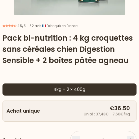
4.5/5 - 52 avis
Fabriqué en France
Pack bi-nutrition : 4 kg croquettes
sans céréales chien Digestion
Sensible + 2 boîtes pâtée agneau
4kg + 2 x 400g
 vers le bas
€36.50
Achat unique
Unité : 37,43€ - 7,60€/kg