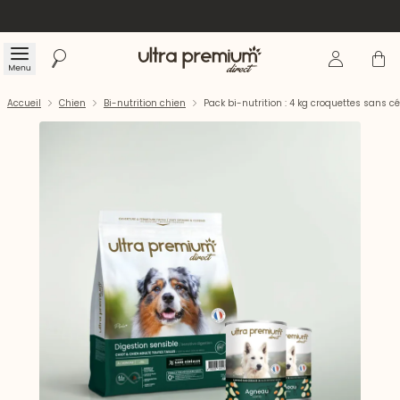
Se connecte
Panier
Menu
Rechercher
Accueil
Accueil
Chien
Bi-nutrition chien
Pack bi-nutrition : 4 kg croquettes sans 