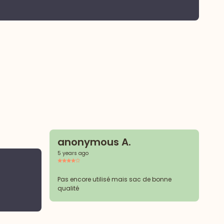
anonymous A.
5 years ago
a
5 y
Pas encore utilisé mais sac de bonne
qualité
Je 