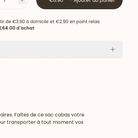
1
€8.90
-
Ajouter au panier
s
Plus
rtir de
€3.90
à domicile et
€2.90
en point relais
€64.00
d'achat
Plus
aires. Faîtes de ce sac cabas votre
 pour transporter à tout moment vos