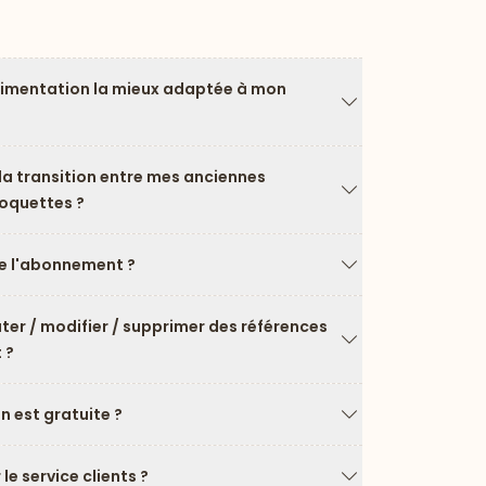
limentation la mieux adaptée à mon
Flèche vers le ba
a transition entre mes anciennes
roquettes ?
Flèche vers le ba
 l'abonnement ?
Flèche vers le ba
uter / modifier / supprimer des références
 ?
Flèche vers le ba
on est gratuite ?
Flèche vers le ba
e service clients ?