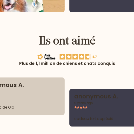
Ils ont aimé
Plus de 1,1 million de chiens et chats conquis
mous A.
anonymous A.
5 years ago
joli sac de Ola
cadeau fort apprécié