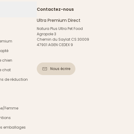
Contactez-nous
Ultra Premium Direct
Natura Plus Ultra Pet Food
Agropole 3
Chemin du Saylat CS 30009
Premium
47901 AGEN CEDEX 9
dapté
e chien
Nous écrire
e chat
s de réduction
mme/Femme
ntions
es emballages