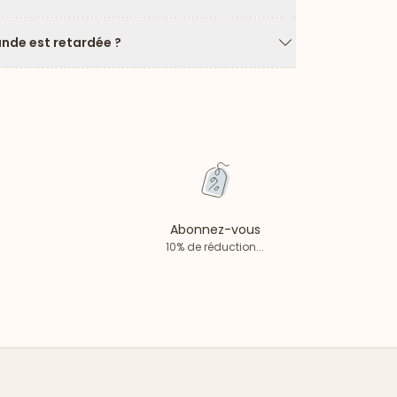
Flèche vers le ba
de est retardée ?
Flèche vers le ba
Abonnez-vous
10% de réduction...