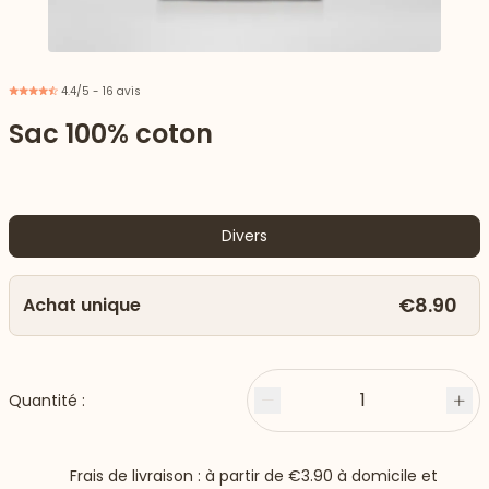
4.4/5 - 16 avis
Sac 100% coton
Divers
€8.90
Achat unique
 vers le bas
1
Quantité :
Moins
Plu
Frais de livraison : à partir de
€3.90
à domicile et