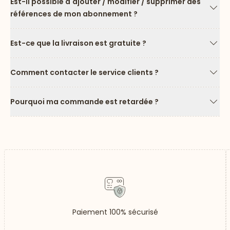
Est-il possible d'ajouter / modifier / supprimer des
références de mon abonnement ?
Flèc
Est-ce que la livraison est gratuite ?
Flèc
Comment contacter le service clients ?
Flèc
Pourquoi ma commande est retardée ?
Flèc
Paiement 100% sécurisé