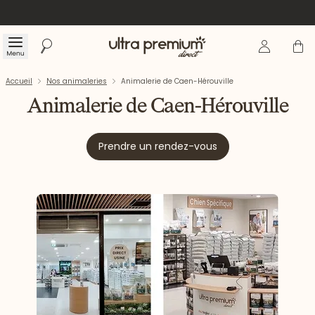
Se connecte
Panier
Menu
Rechercher
Accueil
Accueil
Nos animaleries
Animalerie de Caen-Hérouville
Animalerie de Caen-Hérouville
Prendre un rendez-vous