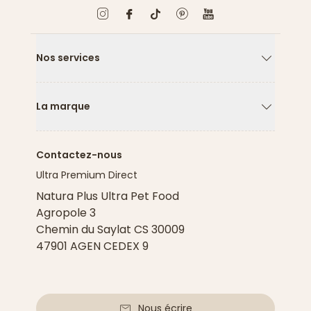
Nos services
Flèche ver
La marque
Flèche ver
Contactez-nous
Ultra Premium Direct
Natura Plus Ultra Pet Food
Agropole 3
Chemin du Saylat CS 30009
47901 AGEN CEDEX 9
Nous écrire