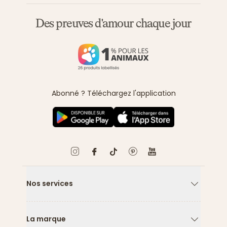
Des preuves d'amour chaque jour
Abonné ? Téléchargez l'application
Nos services
Flèche ver
La marque