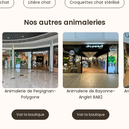
 chat
Litière chat
Croquettes chat stérilisé
Nos autres animaleries
Animalerie de Perpignan-
Animalerie de Bayonne-
An
Polygone
Anglet BAB2
Voir la boutique
Voir la boutique