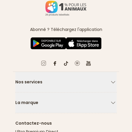
Abonné ? Téléchargez l'application
Nos services
Flèche ver
La marque
Flèche ver
Contactez-nous
Ultra Premium Direct