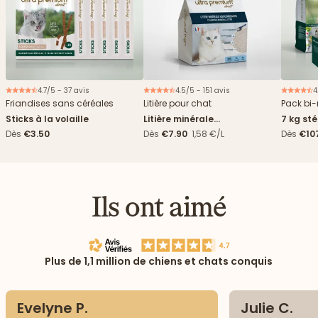
4.7/5 - 37 avis
4.5/5 - 151 avis
4
Friandises sans céréales
Litière pour chat
Pack bi-
Sticks à la volaille
Litière minérale
7 kg sté
agglomérante - 5L
sachet
Dès
€3.50
Dès
€7.90
1,58 €/L
Dès
€10
7,09€/k
Ils ont aimé
Plus de 1,1 million de chiens et chats conquis
Evelyne P.
Julie C.