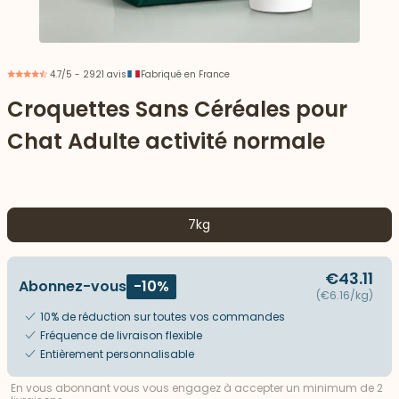
4.7/5 - 2921 avis
Fabriqué en France
Croquettes Sans Céréales pour
Chat Adulte activité normale
7kg
€43.11
Abonnez-vous
-10%
 vers le bas
(€6.16/kg)
10% de réduction sur toutes vos commandes
Fréquence de livraison flexible
Entièrement personnalisable
En vous abonnant vous vous engagez à accepter un minimum de 2