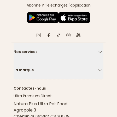
Abonné ? Téléchargez l'application
Nos services
Flèche ver
La marque
Flèche ver
Contactez-nous
Ultra Premium Direct
Natura Plus Ultra Pet Food
Agropole 3
Chemin du Saylat CS 30009