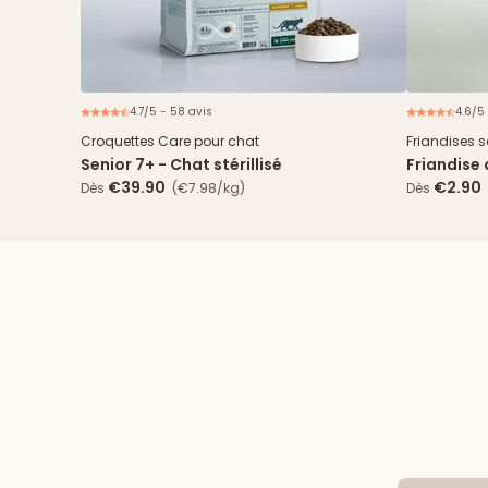
4.7/5 - 58 avis
4.6/5 
Nouveau
2€ offerts
Croquettes Care pour chat
Friandises 
Senior 7+ - Chat stérillisé
Friandise 
€39.90
€2.90
Dès
(€7.98/kg)
Dès