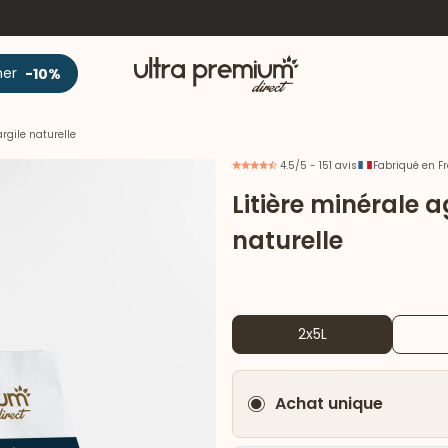
Accueil
ner
-10%
rgile naturelle
4.5/5 - 151 avis
Fabriqué en F
Litière minérale 
naturelle
2x5L
Achat unique