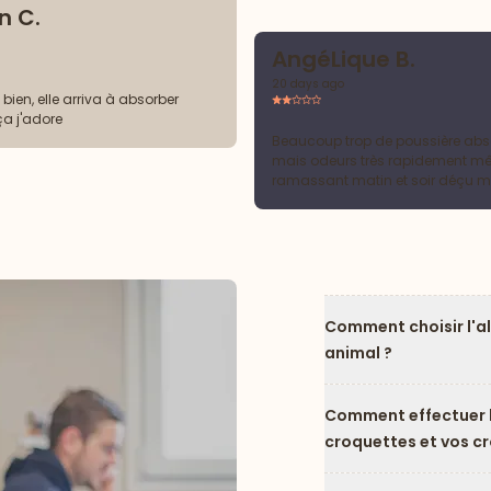
n C.
AngéLique B.
20 days ago
p bien, elle arriva à absorber
ça j'adore
Beaucoup trop de poussière ab
mais odeurs très rapidement m
ramassant matin et soir déçu m
avis positifs je retourne à la litièr
Comment choisir l'a
animal ?
Comment effectuer l
croquettes et vos c