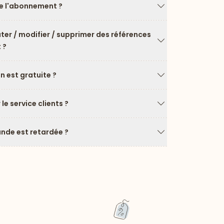
 l'abonnement ?
Flèche vers le ba
uter / modifier / supprimer des références
 ?
Flèche vers le ba
on est gratuite ?
Flèche vers le ba
e service clients ?
Flèche vers le ba
de est retardée ?
Flèche vers le ba