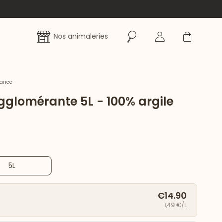
Rechercher
Se connecter
Panier
Nos animaleries
rance
agglomérante 5L - 100% argile
5L
€14.90
1,49 €/L