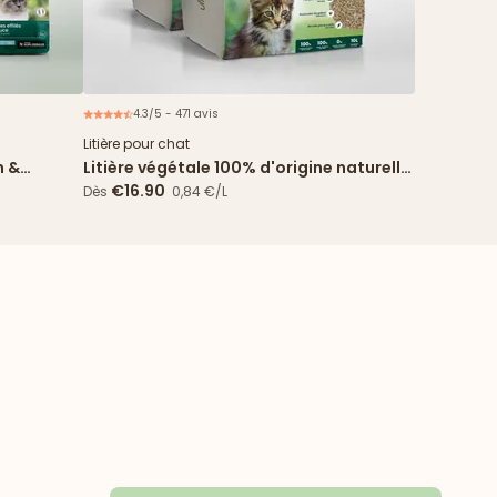
4.3/5 - 471 avis
ouveau
Lot de 2 sacs
Litière pour chat
n &
Litière végétale 100% d'origine naturelle
- 2 sacs de 10L
€16.90
Dès
0,84 €/L