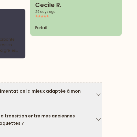
Cecile R.
29 days ago
C
3 
Parfait
sorbante
Ra
ême en
algré les
e tranquille
limentation la mieux adaptée à mon
Flèche vers le ba
a transition entre mes anciennes
roquettes ?
Flèche vers le ba