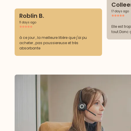
Collee
17 days ago
Roblin B.
11 days ago
Elle est tro
tout.Donc 
à ce jour , la meilleure litière que j'ai pu
acheter , pas poussiereuse et très
absorbante