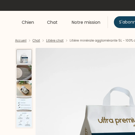
S'abon
Chien
Chat
Notre mission
Accueil
Chat
Litière chat
Litière minérale agglomérante 5L - 100% a