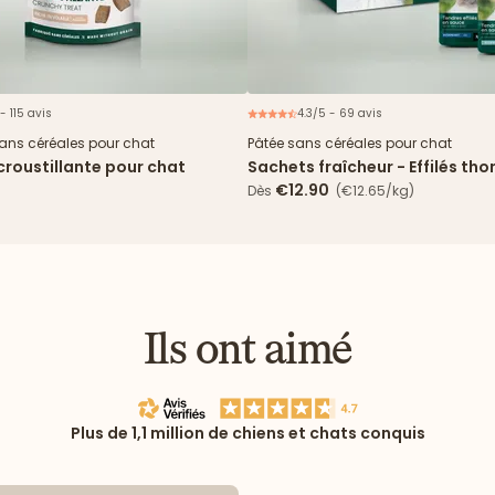
- 115 avis
4.3/5 - 69 avis
N
sans céréales pour chat
Pâtée sans céréales pour chat
croustillante pour chat
Sachets fraîcheur - Effilés tho
cabillaud en sauce
€12.90
Dès
(€12.65/kg)
Ils ont aimé
Plus de 1,1 million de chiens et chats conquis