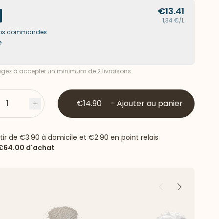
€13.41
1,34 €/L
s vos commandes
e
ez à accepter un minimum de 2 livraisons.
1
€14.90
-
Ajouter au panier
s
Plus
rtir de
€3.90
à domicile et
€2.90
en point relais
€64.00
d'achat
Précédent
Suivant