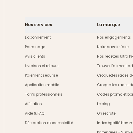
Nos services
La marque
L'abonnement
Nos engagements
Parrainage
Notre savoir-faire
Avis clients
Nos recettes Ultra 
Livraison et retours
Trouver l'aliment a
crire
Paiement sécurisé
Croquettes races d
Application mobile
Croquettes races d
Tarifs professionnels
Codes promo et bon
Affiliation
Le blog
Aide & FAQ
On recrute
Déclaration d'accessibilité
Index égalité Ho
Partenaires - Subve