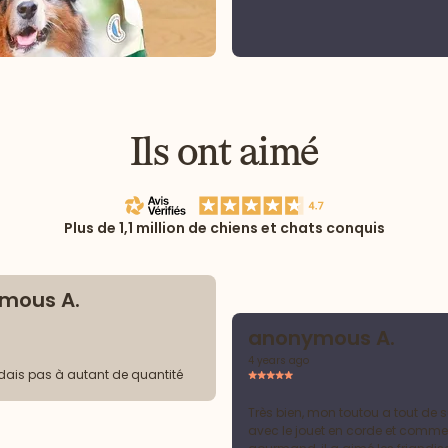
Ils ont aimé
Plus de 1,1 million de chiens et chats conquis
mous A.
anonymous A.
4 years ago
dais pas à autant de quantité
Très bien, mon toutou a tout de s
avec le jouet en corde et comme i