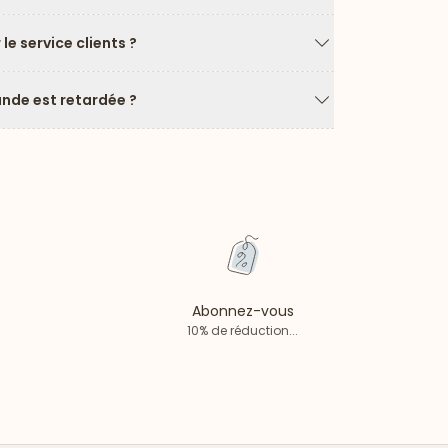
Flèche vers le ba
e service clients ?
Flèche vers le ba
de est retardée ?
Flèche vers le ba
Abonnez-vous
10% de réduction...