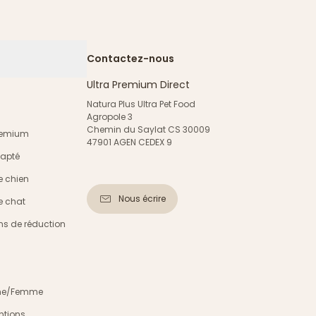
Contactez-nous
Ultra Premium Direct
Natura Plus Ultra Pet Food
Agropole 3
Chemin du Saylat CS 30009
Premium
47901 AGEN CEDEX 9
dapté
e chien
Nous écrire
e chat
s de réduction
mme/Femme
ntions