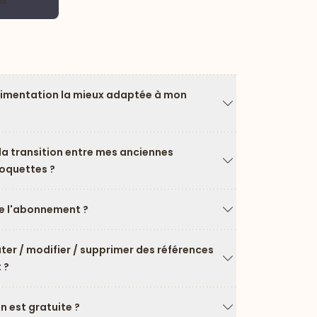
es.
limentation la mieux adaptée à mon
Flèche vers le ba
a transition entre mes anciennes
roquettes ?
Flèche vers le ba
 l'abonnement ?
Flèche vers le ba
uter / modifier / supprimer des références
 ?
Flèche vers le ba
on est gratuite ?