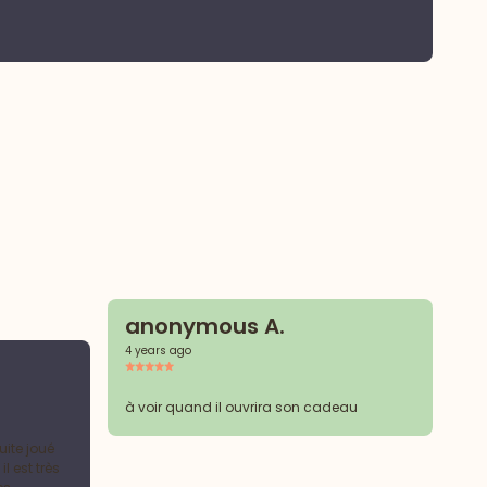
anonymous A.
4 years ago
a
4 y
à voir quand il ouvrira son cadeau
uite joué
Tre
l est très