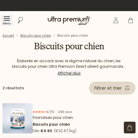
Se connecte
Panier
Menu
Rechercher
Accueil
Accueil
Biscuits pour chien
Biscuits pour chien
Biscuits pour chien
Élaborés en accord avec le régime naturel du chien, les
biscuits pour chien Ultra Premium Direct allient gourmandise
et bien-être au quotidien. Leur texture croquante et leur goût
Afficher plus
savoureux en font des récompenses irrésistibles. Parfaits
pour l’éducation ou comme petit plaisir, ils participent à offrir
Filtrer et trier
2 résultats
à votre chien une alimentation équilibrée et respectueuse de
ses besoins.
4.7/5 - 296 avis
Friandises pour chien
Biscuits pour chien
Voir 
Dès
€4.90
(€32.67/kg)