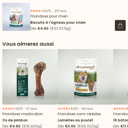
4.5/5 - 237 avis
Friandises pour chien
Biscuits à l'agneau pour chien
Voir 
Dès
€4.90
(€32.67/kg)
Vous aimerez aussi
 vers le bas
4.5/5 - 57 avis
4.4/5 - 140 avis
4
Friandises mastication
Friandises sans céréales
Friandis
Os de jambon
Lamelles au poulet
16 bâto
+25kg
Dès
€4.90
(€16.33/kg)
Dès
€3.90
(€65.00/kg)
Dès
€11.