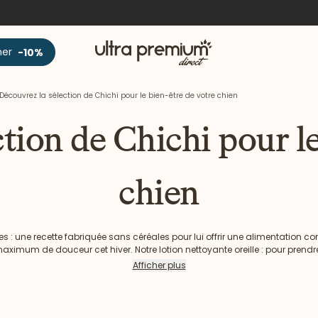
Accueil
ner
-10%
Découvrez la sélection de Chichi pour le bien-être de votre chien
tion de Chichi pour le
chien
es : une recette fabriquée sans céréales pour lui offrir une alimentation co
aximum de douceur cet hiver. Notre lotion nettoyante oreille : pour prendre 
lage doux et brillant. Nos friandises éducation : des récompenses savoureu
Afficher plus
l’agneau : pour des délicieux repas de haute qualité.