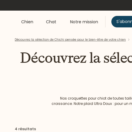
S'abon
Chien
Chat
Notre mission
Découvrez la sélection de Chichi pensée pour le bien-être de votre chien
Découvrez la sélec
Nos croquettes pour chiot de toutes taill
croissance. Notre plaid Ultra Doux : pour un m
pour lui faire plaisir et favoriser un pe
4 résultats