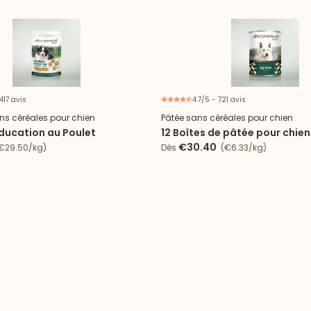
417 avis
4.7/5 - 721 avis
ns céréales pour chien
Pâtée sans céréales pour chien
éducation au Poulet
12 Boîtes de pâtée pour chien
céréales - Agneau
€30.40
€29.50/kg)
Dès
(€6.33/kg)