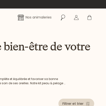
Rechercher
Se connecter
Panier
Nos animaleries
 bien-être de votre
mplète et équilibrée et favoriser sa bonne
soin de ses oreilles. Notre kit peau & pelage :
ses pour éduquer votre chien. Nos pâtées à
Filtrer et trier