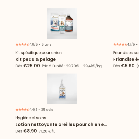
4.8/5 - 5 avis
4.7/5 - 
21% d'économie
Kit spécifique pour chien
Friandises sa
Kit peau & pelage
Friandise 
€25.00
€5.90
Dès
Prix à l'unité : 29,70€ - 29,41€/kg
Dès
(
4.4/5 - 35 avis
Hygiène et soins
Lotion nettoyante oreilles pour chien et
chat
€8.90
Dès
71,20 €/L