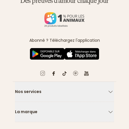
Des preuves d'amour chaque jour
Abonné ? Téléchargez l'application
Nos services
Flèche ver
La marque
Flèche ver