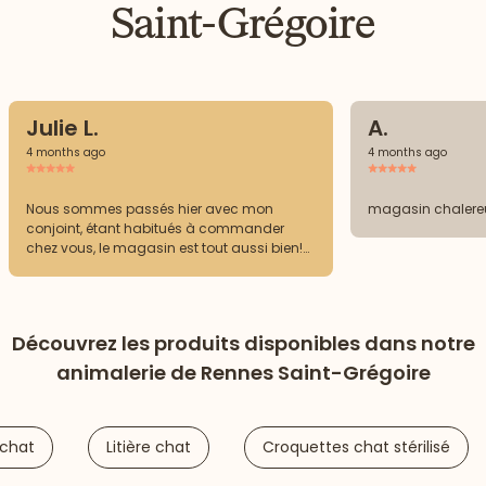
Saint-Grégoire
Julie L.
A.
4 months ago
4 months ago
Nous sommes passés hier avec mon
magasin chalere
conjoint, étant habitués à commander
chez vous, le magasin est tout aussi bien!
La jeune fille qui tenait le magasin était
adorable, ça se voit qu’elle aime vraiment
les animaux. Merci encore ✨
Découvrez les produits disponibles dans notre
animalerie de Rennes Saint-Grégoire
 chat
Litière chat
Croquettes chat stérilisé