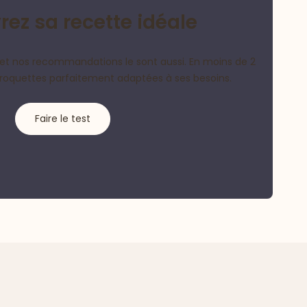
ez sa recette idéale
et nos recommandations le sont aussi. En moins de 2
croquettes parfaitement adaptées à ses besoins.
Faire le test