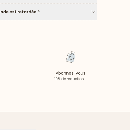
Flèche vers le ba
de est retardée ?
Flèche vers le ba
Abonnez-vous
10% de réduction...