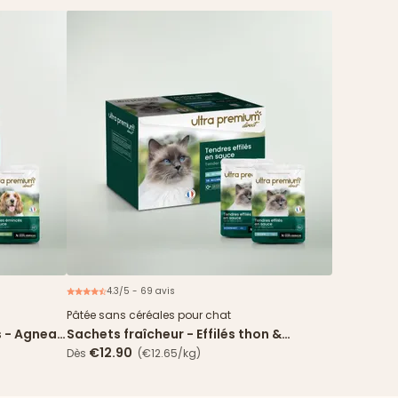
4.3/5 - 69 avis
ouveau
Nouveau
Pâtée sans céréales pour chat
s - Agneau
Sachets fraîcheur - Effilés thon &
cabillaud en sauce
€12.90
Dès
(€12.65/kg)