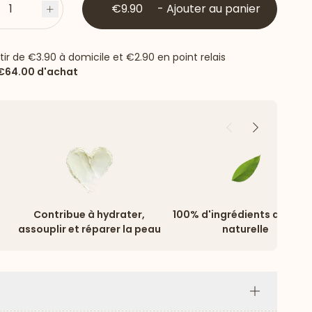
1
€9.90
-
Ajouter au panier
s
Plus
rtir de
€3.90
à domicile et
€2.90
en point relais
€64.00
d'achat
Précédent
Suivant
Contribue à hydrater,
100% d'ingrédients d'origi
assouplir et réparer la peau
naturelle
Plus