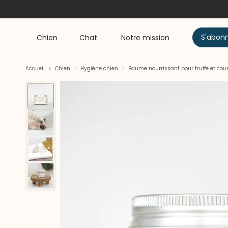
S'abon
Chien
Chat
Notre mission
Accueil
Chien
Hygiène chien
Baume nourrissant pour truffe et cou