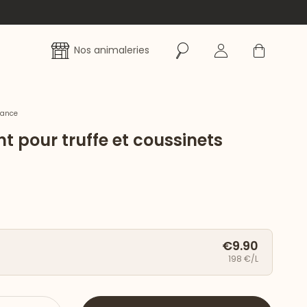
Rechercher
Se connecter
Panier
Nos animaleries
rance
 pour truffe et coussinets
€9.90
198 €/L