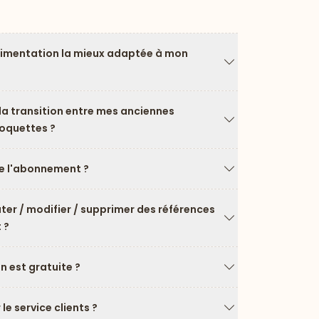
limentation la mieux adaptée à mon
Flèche vers le ba
a transition entre mes anciennes
roquettes ?
Flèche vers le ba
 l'abonnement ?
Flèche vers le ba
uter / modifier / supprimer des références
 ?
Flèche vers le ba
on est gratuite ?
Flèche vers le ba
e service clients ?