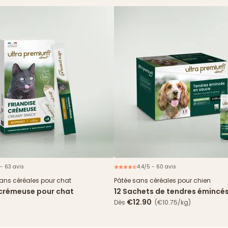
 - 63 avis
4.4/5 - 60 avis
N
sans céréales pour chat
Pâtée sans céréales pour chien
 crémeuse pour chat
12 Sachets de tendres émincé
& haricots verts
€12.90
Dès
(€10.75/kg)