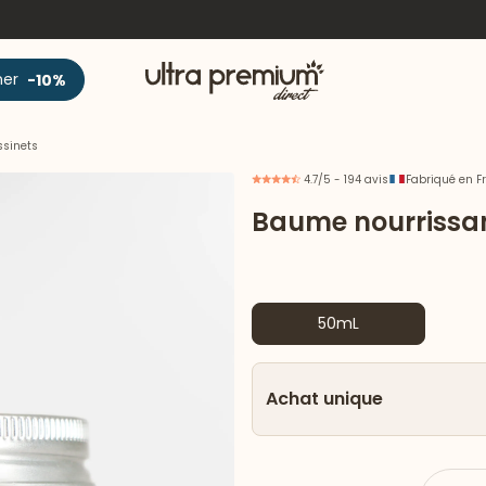
Accueil
ner
-10%
ssinets
4.7/5 - 194 avis
Fabriqué en F
Baume nourrissant
50mL
Achat unique