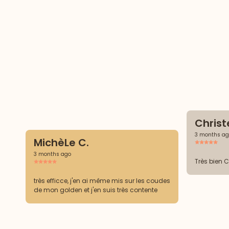
Christe
3 months ag
MichèLe C.
3 months ago
Tr
très efficce, j'en ai même mis sur les coudes
de mon golden et j'en suis très contente