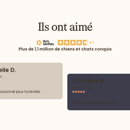
Ils ont aimé
Plus de 1,1 million de chiens et chats conquis
lle D.
o
Christine P.
4 months ago
ès bien Coussinet plus hydratés
Très efficace rapidement