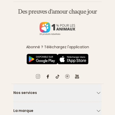
Des preuves d'amour chaque jour
Abonné ? Téléchargez l'application
Nos services
Flèche ver
La marque