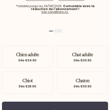
*Valable jusqu’au 24/08/2026.
Cumulable avec la
réduction de l'abonnement !
Voir conditions ici.
1
2
3
4
Chien adulte
Chat adulte
Dès
€34.90
Dès
€30.90
 vers le bas
Chiot
Chaton
Dès
€28.90
Dès
€30.90