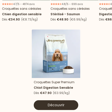
4.7/5 - 4874 avis
4.8/5 - 699 avis
4
Croquettes sans céréales
Croquettes sans céréales
Croquet
Chien digestion sensible
Stérilisé - Saumon
Digestio
Dès
€34.90
(€8.73/kg)
Dès
€48.90
(€6.99/kg)
Dès
€66
Croquettes Super Premium
Nouveau
Chiot Digestion Sensible
Dès
€47.90
(€3.99/kg)
Découvrir