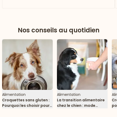
Nos conseils au quotidien
Alimentation
Alimentation
Al
Croquettes sans gluten :
La transition alimentaire
Cr
Pourquoi les choisir pour
chez le chien : mode
po
votre chien ?
d’emploi
po