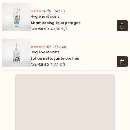
4.7/5 - 74 avis
Hygiène et soins
Shampooing tous pelages
Voir 
Dès
€9.90
49,50 €/L
4.4/5 - 35 avis
Hygiène et soins
Lotion nettoyante oreilles
Voir 
Dès
€8.90
71,20 €/L
 vers le bas