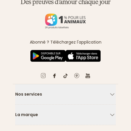
Des preuves d'amour chaque jour
Abonné ? Téléchargez l'application
Nos services
Flèche ver
La marque
Flèche ver