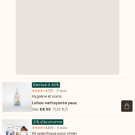
Remisé à 40%
4.7/5 - 17 avis
Hygiène et soins
Lotion nettoyante yeux
Voir 
Dès
€8.90
71,20 €/L
21% d'économie
4.8/5 - 5 avis
Kit spécifique pour chien