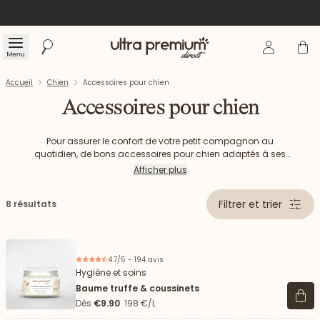
Se connecte
Panier
Menu
Rechercher
Accueil
Accueil
Chien
Accessoires pour chien
Accessoires pour chien
Pour assurer le confort de votre petit compagnon au
quotidien, de bons accessoires pour chien adaptés à ses
besoins sont essentiels. Produits d'hygiène, plaid moelleux ou
Afficher plus
équipements pour les sorties, chaque accessoire joue un rôle
déterminant dans la qualité de vie de votre animal.
Filtrer et trier
8 résultats
Découvrez notre sélection d'accessoires pour chien, conçus
pour favoriser son bien-être pour une vie heureuse à vos
côtés.
4.7/5 - 194 avis
Hygiène et soins
Baume truffe & coussinets
Voir 
Dès
€9.90
198 €/L