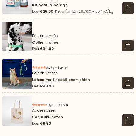
Kit peau & pelage
Voir 
Dès
€25.00
Prix à l'unité : 29,70€ - 29,41€/kg
Édition limitée
Collier - chien
Voir 
Dès
€34.90
5.0/5 - 1 avis
Édition limitée
Laisse multi-positions - chien
Voir 
Dès
€49.90
4.4/5 - 16 avis
Accessoires
Sac 100% coton
Voir 
Dès
€8.90