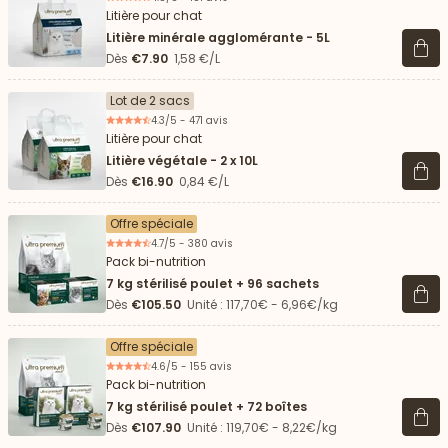
Litière pour chat
Litière minérale agglomérante - 5L
Voir 
Dès
€7.90
1,58 €/L
Lot de 2 sacs
4.3/5 - 471 avis
Litière pour chat
Litière végétale - 2 x 10L
Voir 
Dès
€16.90
0,84 €/L
Offre spéciale
4.7/5 - 380 avis
Pack bi-nutrition
7 kg stérilisé poulet + 96 sachets
Voir 
Dès
€105.50
Unité : 117,70€ - 6,96€/kg
Offre spéciale
4.6/5 - 155 avis
Pack bi-nutrition
7 kg stérilisé poulet + 72 boîtes
Voir 
Dès
€107.90
Unité : 119,70€ - 8,22€/kg