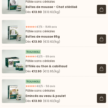
Pâtée sans céréales
Boîtes de mousse - Chat stérilisé
Voir 
Dès
€13.90
(€13.63/kg)
4.7/5 - 1549 avis
Pâtée sans céréales
Boîtes de mousse 85g
Voir 
Dès
€13.90
(€13.63/kg)
Nouveau
4.3/5 - 69 avis
Pâtée sans céréales
Effilés au thon & cabillaud
Voir 
Dès
€12.90
(€12.65/kg)
Nouveau
4.6/5 - 56 avis
Pâtée sans céréales
Emincés au veau & poulet
Voir 
Dès
€13.90
(€13.63/kg)