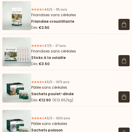
4.6/5 - 115 avis
Friandises sans céréales
Friandise croustillante
Voir 
Dès
€2.90
4.7/5 - 37 avis
Friandises sans céréales
Sticks à la volaille
Voir 
Dès
€3.50
4.5/5 - 1973 avis
Pâtée sans céréales
Sachets poulet-dinde
Voir 
Dès
€12.90
(€12.65/kg)
4.5/5 - 1903 avis
Pâtée sans céréales
Sachets poisson