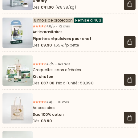
Urinary
Voir 
Dès
€41.90
(€8.38/kg)
6 mois de protection
Remisé à 40%
4.0/5 - 72 avis
Antiparasitaires
Pipettes répulsives pour chat
Voir 
Dès
€9.90
1,65 €/pipette
4.7/5 - 140 avis
Croquettes sans céréales
Kit chaton
Voir 
Dès
€37.00
Prix à l'unité : 58,89€
4.4/5 - 16 avis
Accessoires
Sac 100% coton
Voir 
Dès
€8.90