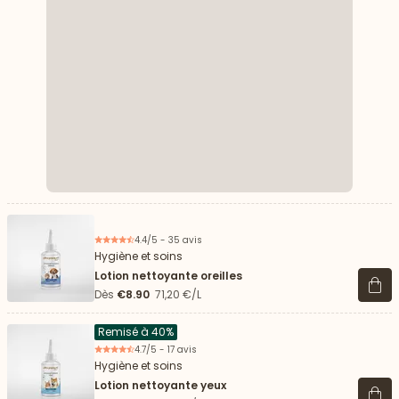
4.4/5 - 35 avis
Hygiène et soins
Lotion nettoyante oreilles
Voir 
Dès
€8.90
71,20 €/L
Remisé à 40%
4.7/5 - 17 avis
Hygiène et soins
Lotion nettoyante yeux