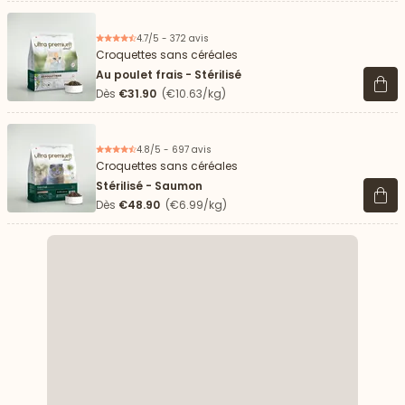
4.7/5 - 372 avis
Croquettes sans céréales
Au poulet frais - Stérilisé
Voir 
Dès
€31.90
(€10.63/kg)
4.8/5 - 697 avis
Croquettes sans céréales
Stérilisé - Saumon
Voir 
Dès
€48.90
(€6.99/kg)
 vers le bas