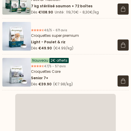
7 kg stérilisé saumon + 72 boîtes
Voir 
Dès
€108.90
Unité : 119,70€ - 8,30€/kg
4.6/5 - 671 avis
Croquettes super premium
Light - Poulet & riz
Voir 
Dès
€49.90
(€4.99/kg)
Nouveau
2€ offerts
4.7/5 - 57 avis
Croquettes Care
Senior 7+
Voir 
Dès
€39.90
(€7.98/kg)