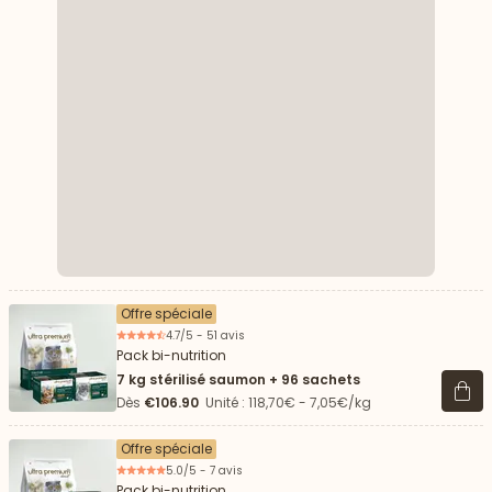
Offre spéciale
4.7/5 - 51 avis
Pack bi-nutrition
7 kg stérilisé saumon + 96 sachets
Voir 
Dès
€106.90
Unité : 118,70€ - 7,05€/kg
Offre spéciale
5.0/5 - 7 avis
Pack bi-nutrition