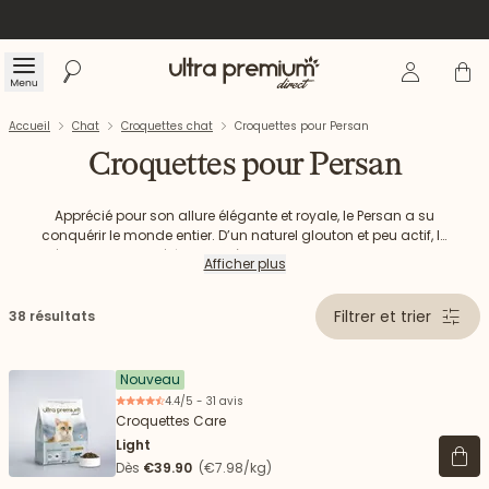
Se connecte
Panier
Menu
Rechercher
Accueil
Accueil
Chat
Croquettes chat
Croquettes pour Persan
Croquettes pour Persan
Apprécié pour son allure élégante et royale, le Persan a su
conquérir le monde entier. D’un naturel glouton et peu actif, le
Découvrez notre sélection de croquettes Ultra Premium Direct
Persan peut être sujet à de l’embonpoint. Cette
Afficher plus
caractéristique est à prendre en compte lors de votre choix
pour votre Persan.
de croquettes Persan.
Filtrer et trier
38 résultats
Nouveau
4.4/5 - 31 avis
Croquettes Care
Light
Voir 
Dès
€39.90
(€7.98/kg)