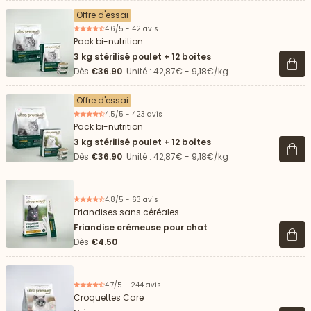
Offre d'essai
4.6/5 - 42 avis
Pack bi-nutrition
3 kg stérilisé poulet + 12 boîtes
Voir 
Dès
€36.90
Unité : 42,87€ - 9,18€/kg
Offre d'essai
4.5/5 - 423 avis
Pack bi-nutrition
3 kg stérilisé poulet + 12 boîtes
Voir 
Dès
€36.90
Unité : 42,87€ - 9,18€/kg
4.8/5 - 63 avis
Friandises sans céréales
Friandise crémeuse pour chat
Voir 
Dès
€4.50
4.7/5 - 244 avis
Croquettes Care