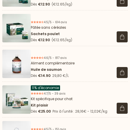
Voir 
Dès
€12.90
(€12.65/kg)
4.5/5 - 614 avis
Pâtée sans céréales
Sachets poulet
Voir 
Dès
€12.90
(€12.65/kg)
4.6/5 - 817 avis
Aliment complémentaire
Huile de saumon
Voir 
Dès
€14.90
29,80 €/L
11% d'économie
4.7/5 - 39 avis
Kit spécifique pour chat
Kit plaisir
Voir 
Dès
€25.00
Prix à l'unité : 28,16€ - 12,02€/kg
4.5/5 - 151 avis