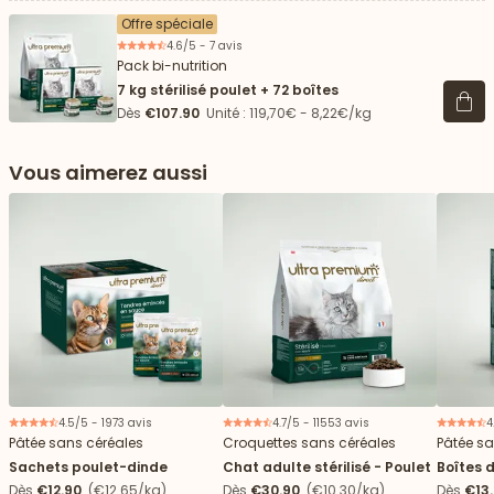
Offre spéciale
4.6/5 - 7 avis
Pack bi-nutrition
7 kg stérilisé poulet + 72 boîtes
Voir 
Dès
€107.90
Unité : 119,70€ - 8,22€/kg
Vous aimerez aussi
4.5/5 - 1973 avis
4.7/5 - 11553 avis
4
Pâtée sans céréales
Croquettes sans céréales
Pâtée sa
Sachets poulet-dinde
Chat adulte stérilisé - Poulet
Boîtes 
Dès
€12.90
(€12.65/kg)
Dès
€30.90
(€10.30/kg)
Dès
€13