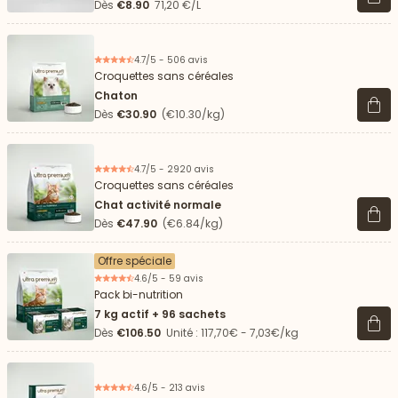
Voir 
Dès
€8.90
71,20 €/L
4.7/5 - 506 avis
Croquettes sans céréales
Chaton
Voir 
Dès
€30.90
(€10.30/kg)
4.7/5 - 2920 avis
Croquettes sans céréales
Chat activité normale
Voir 
Dès
€47.90
(€6.84/kg)
Offre spéciale
4.6/5 - 59 avis
Pack bi-nutrition
7 kg actif + 96 sachets
Voir 
Dès
€106.50
Unité : 117,70€ - 7,03€/kg
4.6/5 - 213 avis