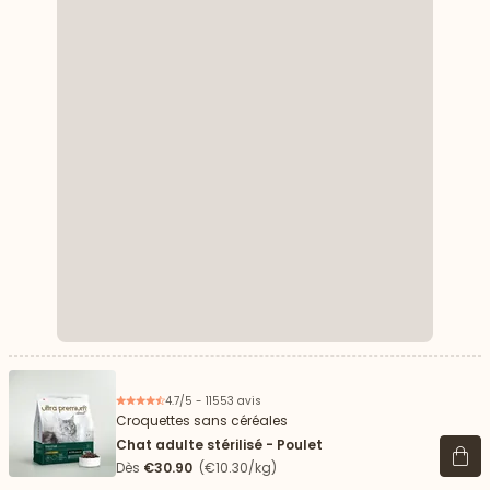
4.7/5 - 11553 avis
Croquettes sans céréales
Chat adulte stérilisé - Poulet
Voir 
Dès
€30.90
(€10.30/kg)