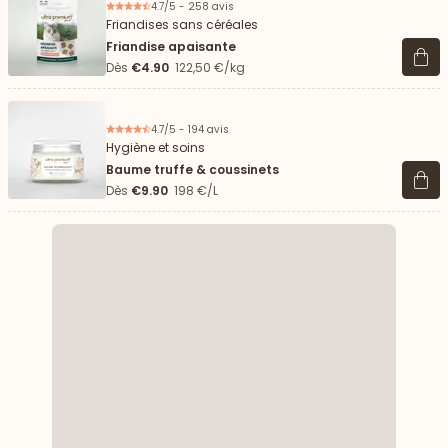
4.7/5 - 258 avis
Friandises sans céréales
Friandise apaisante
Voir 
Dès
€4.90
122,50 €/kg
4.7/5 - 194 avis
Hygiène et soins
Baume truffe & coussinets
Voir 
Dès
€9.90
198 €/L