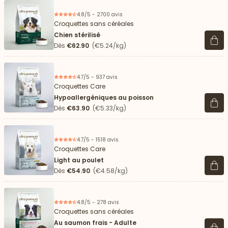
4.8/5 - 2700 avis
Croquettes sans céréales
Chien stérilisé
Voir 
Dès
€62.90
(€5.24/kg)
4.7/5 - 937 avis
Croquettes Care
Hypoallergéniques au poisson
Voir 
Dès
€63.90
(€5.33/kg)
4.7/5 - 1518 avis
Croquettes Care
Light au poulet
Voir 
Dès
€54.90
(€4.58/kg)
4.8/5 - 278 avis
Croquettes sans céréales
Au saumon frais - Adulte