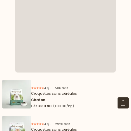
4.7/5 - 506 avis
Croquettes sans céréales
Chaton
Voir 
Dès
€30.90
(€10.30/kg)
4.7/5 - 2920 avis
Croquettes sans céréales