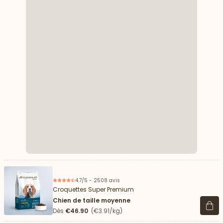
4.7/5 - 2508 avis
Croquettes Super Premium
Chien de taille moyenne
Voir 
Dès
€46.90
(€3.91/kg)