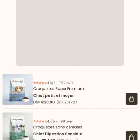
4.6/5 - 1772 avis
Croquettes Super Premium
Chiot petit et moyen
Voir 
Dès
€28.90
(€7.23/kg)
4.7/5 - 1198 avis
Croquettes sans céréales
Chiot Digestion Sensible
Voir 