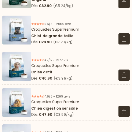
Voir 
Dès
€62.90
(€5.24/kg)
4.6/5 - 2069 avis
Croquettes Super Premium
Chiot de grande taille
Voir 
Dès
€28.90
(€7.23/kg)
4.7/5 - 1197 avis
Croquettes Super Premium
Chien actif
Voir 
Dès
€46.90
(€3.91/kg)
4.6/5 - 1269 avis
Croquettes Super Premium
Chien digestion sensible
Voir 
Dès
€47.90
(€3.99/kg)