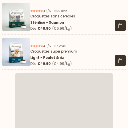
4.8/5 - 699 avis
Croquettes sans céréales
Stérilisé - Saumon
Voir 
Dès
€48.90
(€6.99/kg)
4.6/5 - 671 avis
Croquettes super premium
Light - Poulet & riz
Voir 
Dès
€49.90
(€4.99/kg)
 vers le bas