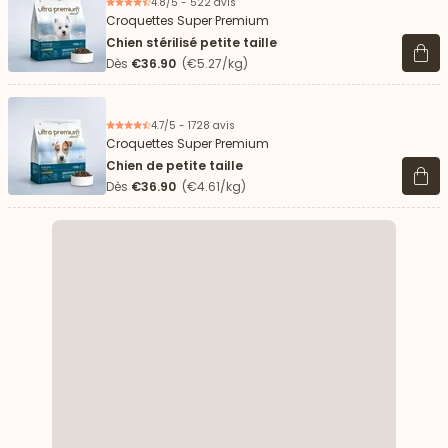
4.8/5 - 522 avis
Croquettes Super Premium
Chien stérilisé petite taille
Voir 
Dès
€36.90
(€5.27/kg)
4.7/5 - 1728 avis
Croquettes Super Premium
Chien de petite taille
Voir 
Dès
€36.90
(€4.61/kg)