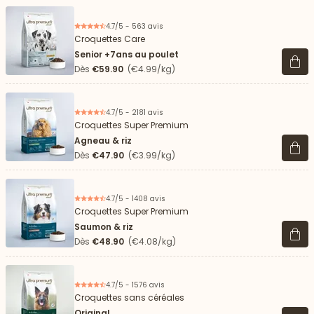
4.7/5 - 563 avis
Croquettes Care
Senior +7ans au poulet
Voir 
Dès
€59.90
(€4.99/kg)
4.7/5 - 2181 avis
Croquettes Super Premium
Agneau & riz
Voir 
Dès
€47.90
(€3.99/kg)
4.7/5 - 1408 avis
Croquettes Super Premium
Saumon & riz
Voir 
Dès
€48.90
(€4.08/kg)
4.7/5 - 1576 avis
Croquettes sans céréales
Original