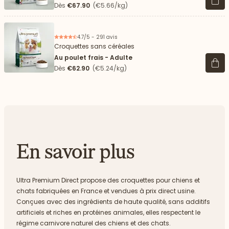
Voir 
Dès
€67.90
(€5.66/kg)
4.7/5 - 291 avis
Croquettes sans céréales
Au poulet frais - Adulte
Voir 
Dès
€62.90
(€5.24/kg)
En savoir plus
Ultra Premium Direct propose des croquettes pour chiens et
chats fabriquées en France et vendues à prix direct usine.
Conçues avec des ingrédients de haute qualité, sans additifs
artificiels et riches en protéines animales, elles respectent le
régime carnivore naturel des chiens et des chats.