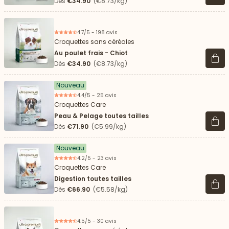
Dès
€34.90
(€8.73/kg)
4.7/5 - 198 avis
Croquettes sans céréales
Au poulet frais - Chiot
Voir 
Dès
€34.90
(€8.73/kg)
Nouveau
4.4/5 - 25 avis
Croquettes Care
Peau & Pelage toutes tailles
Voir 
Dès
€71.90
(€5.99/kg)
Nouveau
4.2/5 - 23 avis
Croquettes Care
Digestion toutes tailles
Voir 
Dès
€66.90
(€5.58/kg)
4.5/5 - 30 avis