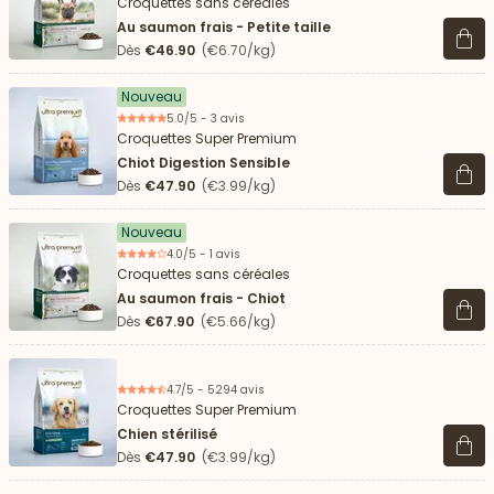
Croquettes sans céréales
Au saumon frais - Petite taille
Voir 
Dès
€46.90
(€6.70/kg)
Nouveau
5.0/5 - 3 avis
Croquettes Super Premium
Chiot Digestion Sensible
Voir 
Dès
€47.90
(€3.99/kg)
Nouveau
4.0/5 - 1 avis
Croquettes sans céréales
Au saumon frais - Chiot
Voir 
Dès
€67.90
(€5.66/kg)
4.7/5 - 5294 avis
Croquettes Super Premium
Chien stérilisé
Voir 
Dès
€47.90
(€3.99/kg)