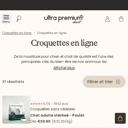
Se connecte
Panier
Menu
Rechercher
Accueil
Croquettes en ligne
Croquettes en ligne
Croquettes en ligne
De la nourriture pour chien et chat de qualité est l’une des
principales clés du bien-être de nos animaux de
compagnie. Chiot, chien adulte, chaton ou encore chat
Afficher plus
allergique méritent de bénéficier de croquettes totalement
adaptées à leurs besoins mais aussi à prix accessible, pour
Filtrer et trier
31 résultats
que le budget ne soit pas un frein à offrir une alimentation de
qualité à nos animaux. Opter pour des croquettes en ligne
est un excellent compromis entre produits de qualité et
économies réalisées. Chez Ultra Premium Direct, chaque
produit canin et félin est proposé à prix direct usine. Notre
4.7/5 - 11553 avis
système de vente de croquette en ligne vous permet de
Croquettes sans céréales
réaliser environ 40% d’économies*.
Chat adulte stérilisé - Poulet
Voir 
Dès
€30.90
(€10.30/kg)