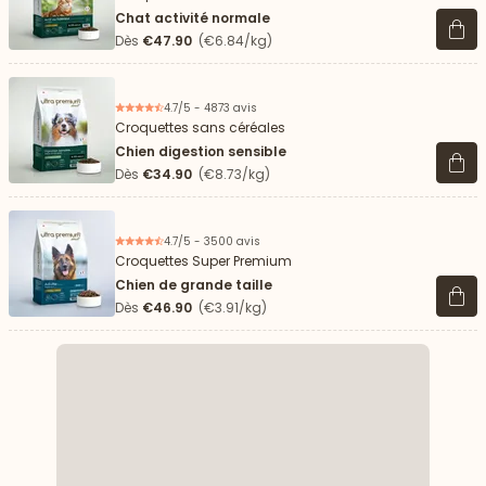
Chat activité normale
Voir 
Dès
€47.90
(€6.84/kg)
4.7/5 - 4873 avis
Croquettes sans céréales
Chien digestion sensible
Voir 
Dès
€34.90
(€8.73/kg)
4.7/5 - 3500 avis
Croquettes Super Premium
Chien de grande taille
Voir 
Dès
€46.90
(€3.91/kg)